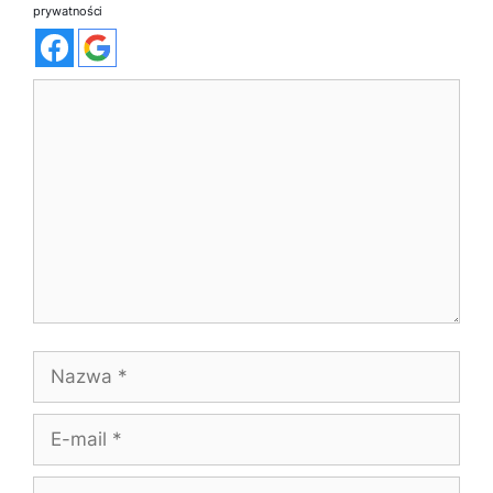
prywatności
Komentarz
Nazwa
E-
mail
Witryna