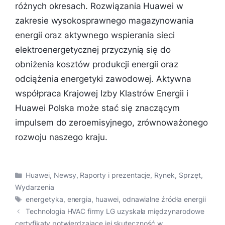
różnych okresach. Rozwiązania Huawei w
zakresie wysokosprawnego magazynowania
energii oraz aktywnego wspierania sieci
elektroenergetycznej przyczynią się do
obniżenia kosztów produkcji energii oraz
odciążenia energetyki zawodowej. Aktywna
współpraca Krajowej Izby Klastrów Energii i
Huawei Polska może stać się znaczącym
impulsem do zeroemisyjnego, zrównoważonego
rozwoju naszego kraju.
Kategorie
Huawei
,
Newsy
,
Raporty i prezentacje
,
Rynek
,
Sprzęt
,
Wydarzenia
Tagi
energetyka
,
energia
,
huawei
,
odnawialne źródła energii
Technologia HVAC firmy LG uzyskała międzynarodowe
certyfikaty potwierdzające jej skuteczność w