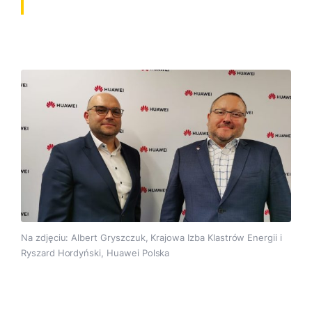
Na zdjęciu: Albert Gryszczuk, Krajowa Izba Klastrów Energii i
Ryszard Hordyński, Huawei Polska