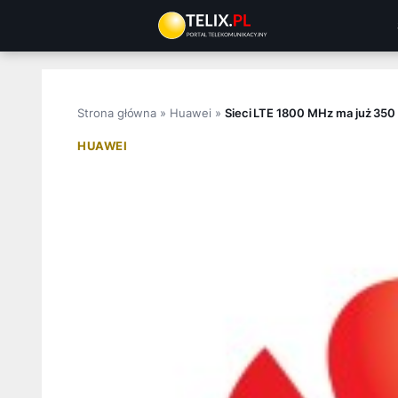
Przejdź
do
treści
Strona główna
»
Huawei
»
Sieci LTE 1800 MHz ma już 350
HUAWEI