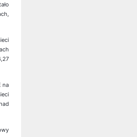
ało
ch,
ieci
iach
4,27
E na
eci
onad
dowy