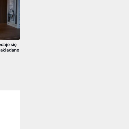
daje się
 zakładano