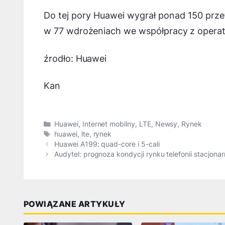
Do tej pory Huawei wygrał ponad 150 prze
w 77 wdrożeniach we współpracy z operat
źrodło: Huawei
Kan
Kategorie
Huawei
,
Internet mobilny
,
LTE
,
Newsy
,
Rynek
Tagi
huawei
,
lte
,
rynek
Huawei A199: quad-core i 5-cali
Audytel: prognoza kondycji rynku telefonii stacjonar
POWIĄZANE ARTYKUŁY