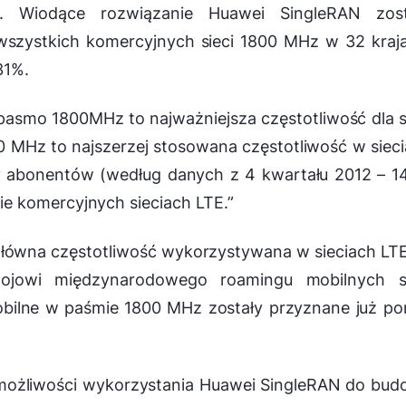
z. Wiodące rozwiązanie Huawei SingleRAN zost
szystkich komercyjnych sieci 1800 MHz w 32 kraja
31%.
asmo 1800MHz to najważniejsza częstotliwość dla s
00 MHz to najszerzej stosowana częstotliwość w siec
ny abonentów (według danych z 4 kwartału 2012 – 1
e komercyjnych sieciach LTE.”
główna częstotliwość wykorzystywana w sieciach LT
wojowi międzynarodowego roamingu mobilnych si
obilne w paśmie 1800 MHz zostały przyznane już p
 możliwości wykorzystania Huawei SingleRAN do bu