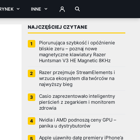
RYNEK
INNE
ZALOGUJ
NAJCZĘŚCIEJ CZYTANE
Piorunująca szybkość i opóźnienie
bliskie zeru – poznaj nowe
magnetyczne klawiatury Razer
Huntsman V3 HE Magnetic 8KHz
Razer przejmuje StreamElements i
wrzuca ekosystem dla twórców na
najwyższy bieg
Casio zaprezentowało inteligentny
pierścień z zegarkiem i monitorem
zdrowia
Nvidia i AMD podnoszą ceny GPU –
panika u dystrybutorów
Apple ujawniło datę premiery iPhone’a