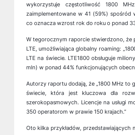
wykorzystuje częstotliwość 1800 MH
zaimplementowane w 41 (59%) spośród w
co oznacza wzrost rok do roku o ponad 3
W tegorocznym raporcie stwierdzono, że p
LTE, umożliwiająca globalny roaming: „18
LTE na świecie. LTE1800 obsługuje milio
mln) w ponad 44% funkcjonujących obecni
Autorzy raportu dodają, że „1800 MHz to 
świecie, która jest kluczowa dla roz
szerokopasmowych. Licencje na usługi m
350 operatorom w prawie 150 krajach.”
Oto kilka przykładów, przedstawiających