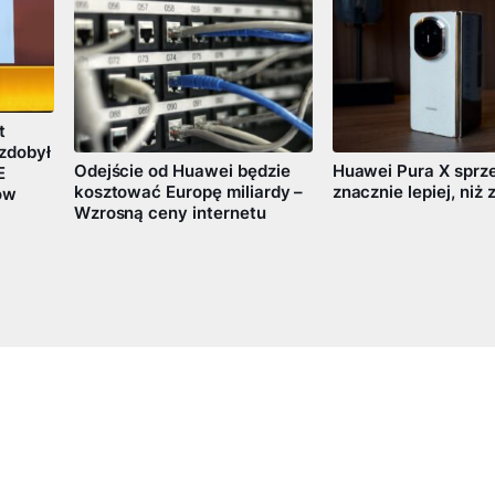
t
zdobył
Odejście od Huawei będzie
Huawei Pura X sprze
E
kosztować Europę miliardy –
znacznie lepiej, niż
ów
Wzrosną ceny internetu