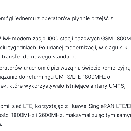
omógł jednemu z operatorów płynnie przejść z
liwił modernizację 1000 stacji bazowych GSM 1800
ciu tygodniach. Po udanej modernizacji, w ciągu kilku
transfer do nowego standardu.
eratorów uruchomić pierwszą na świecie komercyjną
wiązanie do refarmingu UMTS/LTE 1800MHz o
ek, które wykorzystywało istniejące anteny UMTS,
omił sieć LTE, korzystając z Huawei SingleRAN LTE/E
iwości 1800MHz i 2600MHz, maksymalizując tym sam
.