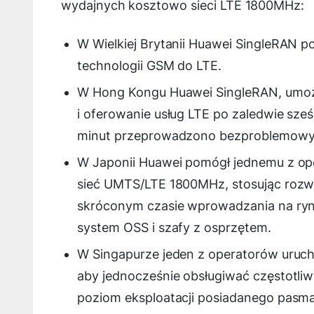
wydajnych kosztowo sieci LTE 1800MHz:
W Wielkiej Brytanii Huawei SingleRAN p
technologii GSM do LTE.
W Hong Kongu Huawei SingleRAN, umoż
i oferowanie usług LTE po zaledwie sześ
minut przeprowadzono bezproblemowy 
W Japonii Huawei pomógł jednemu z op
sieć UMTS/LTE 1800MHz, stosując roz
skróconym czasie wprowadzania na ryn
system OSS i szafy z osprzętem.
W Singapurze jeden z operatorów uruch
aby jednocześnie obsługiwać częstotl
poziom eksploatacji posiadanego pasma