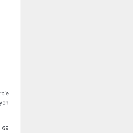
cie
nych
, 69