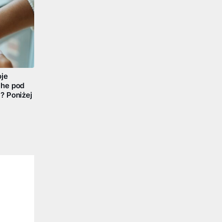
oje
che pod
? Poniżej