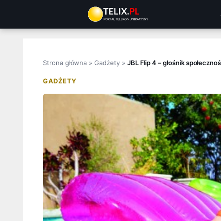
Przejdź
do
treści
Strona główna
»
Gadżety
»
JBL Flip 4 – głośnik społeczno
GADŻETY