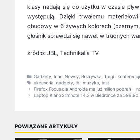
klasy nadają się do użytku w czasie pływ
występują. Dzięki trwałemu materiało
obudowy w 6 żywych kolorach (czarnym, 
głośnik sprawdzi się nawet w trudnych wa
źródło: JBL, Technikalia TV
Kategorie
Gadżety
,
Inne
,
Newsy
,
Rozrywka
,
Targi i konferencj
Tagi
akcesoria
,
gadgety
,
jbl
,
muzyka
,
test
Firefox Focus dla Androida ma już milion pobrań = 
Laptop Kiano Slimnote 14.2 w Biedronce za 599,90 
POWIĄZANE ARTYKUŁY