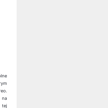
ólne
rym
reo.
 na
 tej