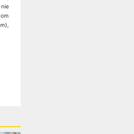
 nie
tom
ym),