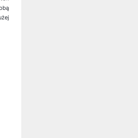
obą
żej