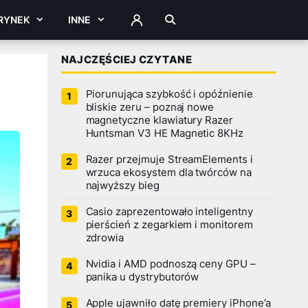
RYNEK
INNE
ZALOGUJ
NAJCZĘŚCIEJ CZYTANE
Piorunująca szybkość i opóźnienie
bliskie zeru – poznaj nowe
magnetyczne klawiatury Razer
Huntsman V3 HE Magnetic 8KHz
Razer przejmuje StreamElements i
wrzuca ekosystem dla twórców na
najwyższy bieg
Casio zaprezentowało inteligentny
pierścień z zegarkiem i monitorem
zdrowia
Nvidia i AMD podnoszą ceny GPU –
panika u dystrybutorów
Apple ujawniło datę premiery iPhone’a