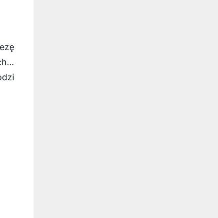
rezę
ch…
odzi