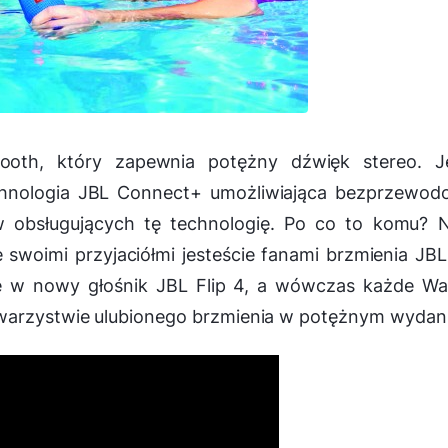
tooth, który zapewnia potężny dźwięk stereo. J
chnologia JBL Connect+ umożliwiająca bezprzewod
w obsługujących tę technologię. Po co to komu? N
 swoimi przyjaciółmi jesteście fanami brzmienia JBL
ię w nowy głośnik JBL Flip 4, a wówczas każde Wa
warzystwie ulubionego brzmienia w potężnym wydani