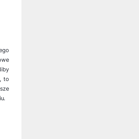
ego
owe
iby
, to
sze
u.