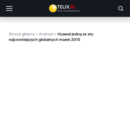
Przejdź
do
treści
Strona główna
»
Android
»
Huawei jedną ze stu
najcenniejszych globalnych marek 2015