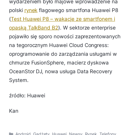
wydarzeniem było majowe wprowadzenie na
polski
rynek
flagowego smartfona Huawei P8
(
Test Huawei P8 – wakacje ze smartfonem i
opaską TalkBand B2
). W sektorze enterprise
pojawiło się sporo nowości zaprezentowanych
na tegorocznym Huawei Cloud Congress:
oprogramowanie do zarządzania usługami w
chmurze FusionSphere, macierz dyskowa
OceanStor DJ, nowa usługa Data Recovery
System.
źródło: Huawei
Kan
Kategorie
Android
,
Gadżety
,
Huawei
,
Newsy
,
Rynek
,
Telefony