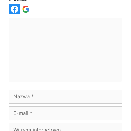
Komentarz
Nazwa
E-
mail
Witryna