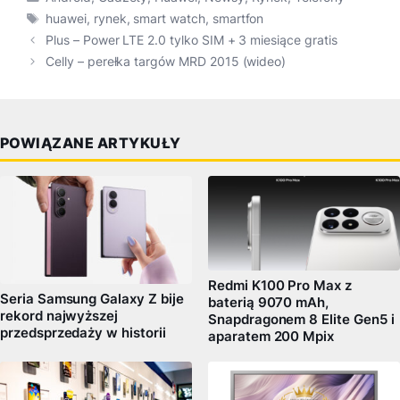
Tagi
huawei
,
rynek
,
smart watch
,
smartfon
Plus – Power LTE 2.0 tylko SIM + 3 miesiące gratis
Celly – perełka targów MRD 2015 (wideo)
POWIĄZANE ARTYKUŁY
Redmi K100 Pro Max z
Seria Samsung Galaxy Z bije
baterią 9070 mAh,
rekord najwyższej
Snapdragonem 8 Elite Gen5 i
przedsprzedaży w historii
aparatem 200 Mpix