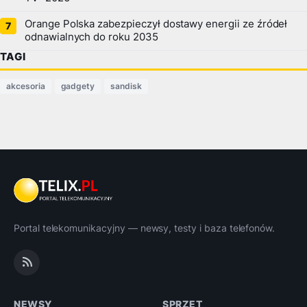
Orange Polska zabezpieczył dostawy energii ze źródeł
odnawialnych do roku 2035
TAGI
akcesoria
gadgety
sandisk
Portal telekomunikacyjny — newsy, testy i baza telefonów.
NEWSY
SPRZĘT