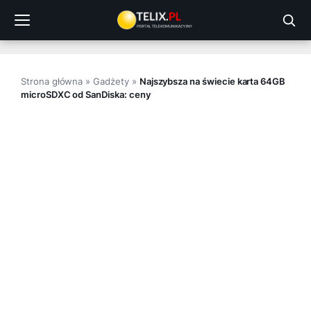
Przejdź
do
treści
Strona główna
»
Gadżety
»
Najszybsza na świecie karta 64GB
microSDXC od SanDiska: ceny