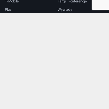
T-Mobile
Targi i konferencje
Plus
Wywiady
5G
Prawo
LTE
e-Handel
Reklama
INNE
Bezpieczeństwo
Rozrywka
Aplikacje
Foto
© 2026
telix.pl
— Wszelkie prawa zastrzeżone.