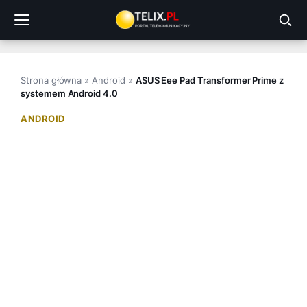
Przejdź
do
treści
Strona główna
»
Android
»
ASUS Eee Pad Transformer Prime z
systemem Android 4.0
ANDROID