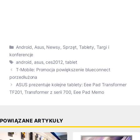
Kategorie
Android
,
Asus
,
Newsy
,
Sprzęt
,
Tablety
,
Targi i
konferencje
Tagi
android
,
asus
,
ces2012
,
tablet
T-Mobile: Promocja powiększenie blueconnect
porzedłużona
ASUS prezentuje kolejne tablety: Eee Pad Transformer
TF201, Transformer z serii 700, Eee Pad Memo
POWIĄZANE ARTYKUŁY