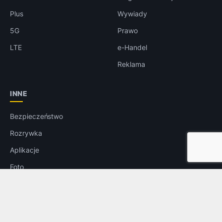
Plus
Wywiady
5G
Prawo
LTE
e-Handel
Reklama
INNE
Bezpieczeństwo
Rozrywka
Aplikacje
Foto
© 2026
telix.pl
— Wszelkie prawa zastrzeżone.
O nas
Kontakt
Reklama
Regulamin
Tagi
Feed RSS
Do góry ↑