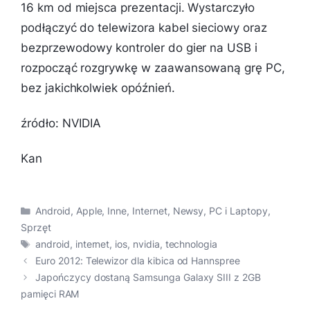
16 km od miejsca prezentacji. Wystarczyło
podłączyć do telewizora kabel sieciowy oraz
bezprzewodowy kontroler do gier na USB i
rozpocząć rozgrywkę w zaawansowaną grę PC,
bez jakichkolwiek opóźnień.
źródło: NVIDIA
Kan
Kategorie
Android
,
Apple
,
Inne
,
Internet
,
Newsy
,
PC i Laptopy
,
Sprzęt
Tagi
android
,
internet
,
ios
,
nvidia
,
technologia
Euro 2012: Telewizor dla kibica od Hannspree
Japończycy dostaną Samsunga Galaxy SIII z 2GB
pamięci RAM