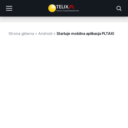
Przejdź
do
treści
Strona główna
»
Android
»
Startuje mobilna aplikacja PLTAXI