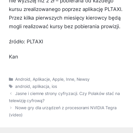
nie wyższej niż 2 zł – pobierana od każdego
kursu zrealizowanego poprzez aplikację PLTAXI.
Przez kilka pierwszych miesięcy kierowcy będą
mogli realizować kursy bez pobierania prowizji.
źródło: PLTAXI
Kan
Kategorie
Android
,
Aplikacje
,
Apple
,
Inne
,
Newsy
Tagi
android
,
aplikacja
,
ios
Jasne i ciemne strony cyfryzacji. Czy Polaków stać na
telewizję cyfrową?
Nowe gry dla urządzeń z procesorami NVIDIA Tegra
(video)