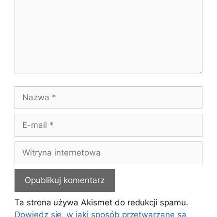
Nazwa
E-
mail
Witryna
internetowa
Ta strona używa Akismet do redukcji spamu.
Dowiedz się, w jaki sposób przetwarzane są