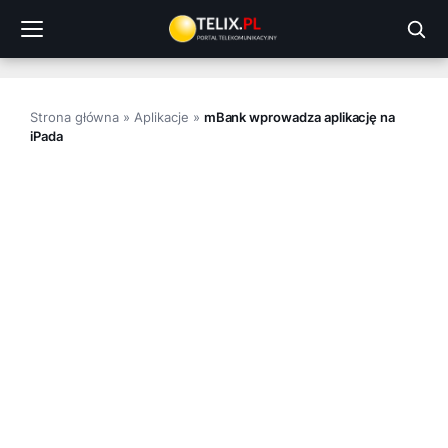
Przejdź
do
treści
Strona główna
»
Aplikacje
»
mBank wprowadza aplikację na
iPada