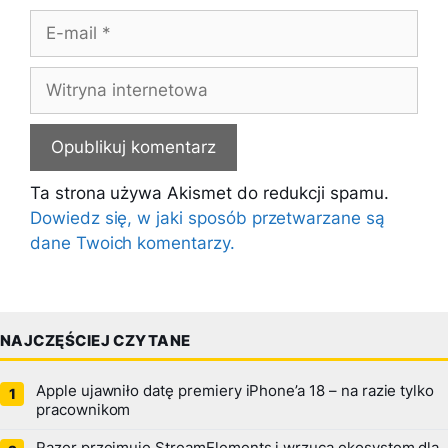
E-
mail
Witryna
internetowa
Ta strona używa Akismet do redukcji spamu.
Dowiedz się, w jaki sposób przetwarzane są
dane Twoich komentarzy.
NAJCZĘŚCIEJ CZYTANE
Apple ujawniło datę premiery iPhone’a 18 – na razie tylko
pracownikom
Razer przejmuje StreamElements i wrzuca ekosystem dla