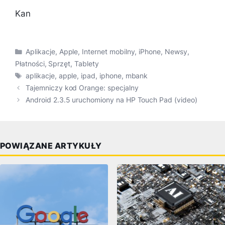
Kan
Kategorie
Aplikacje
,
Apple
,
Internet mobilny
,
iPhone
,
Newsy
,
Płatności
,
Sprzęt
,
Tablety
Tagi
aplikacje
,
apple
,
ipad
,
iphone
,
mbank
Tajemniczy kod Orange: specjalny
Android 2.3.5 uruchomiony na HP Touch Pad (video)
POWIĄZANE ARTYKUŁY