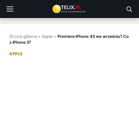
Przejdź
do
treści
Strona główna
»
Apple
»
Premiera iPhone 4S we wrześniu? Co
z iPhone 5?
APPLE