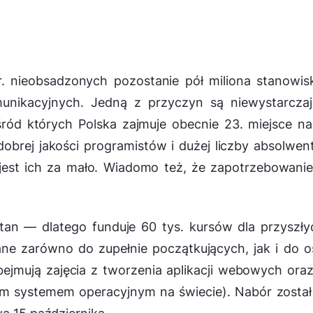
r. nieobsadzonych pozostanie pół miliona stanowi
munikacyjnych. Jedną z przyczyn są niewystarcza
ód których Polska zajmuje obecnie 23. miejsce n
obrej jakości programistów i dużej liczby absolwe
jest ich za mało. Wiadomo też, że zapotrzebowani
tan — dlatego funduje 60 tys. kursów dla przyszły
ne zarówno do zupełnie początkujących, jak i do 
ejmują zajęcia z tworzenia aplikacji webowych ora
ym systemem operacyjnym na świecie). Nabór został