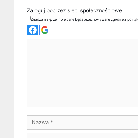
Zaloguj poprzez sieci społecznościowe
Zgadzam się, że moje dane będą przechowywane zgodnie z polity
Komentarz
Nazwa
E-