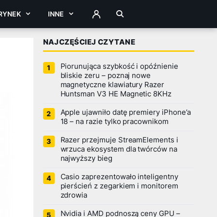
RYNEK
INNE
ZALOGUJ
NAJCZĘŚCIEJ CZYTANE
Piorunująca szybkość i opóźnienie
bliskie zeru – poznaj nowe
magnetyczne klawiatury Razer
Huntsman V3 HE Magnetic 8KHz
Apple ujawniło datę premiery iPhone’a
18 – na razie tylko pracownikom
Razer przejmuje StreamElements i
wrzuca ekosystem dla twórców na
najwyższy bieg
Casio zaprezentowało inteligentny
pierścień z zegarkiem i monitorem
zdrowia
Nvidia i AMD podnoszą ceny GPU –