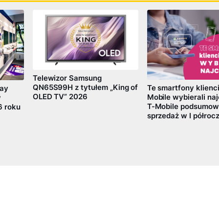
Telewizor Samsung
QN65S99H z tytułem „King of
Te smartfony klienci
lay
OLED TV” 2026
Mobile wybierali naj
w
T-Mobile podsumow
6 roku
sprzedaż w I półrocz