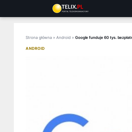
Przejdź
do
treści
Strona główna
»
Android
»
Google funduje 60 tys. bezpła
ANDROID