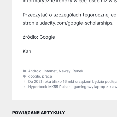
informatyczne kończy więcej osób niż w 
Przeczytać o szczegółach tegorocznej edy
stronie udacity.com/google-scholarships.
źródlo: Google
Kan
Kategorie
Android
,
Internet
,
Newsy
,
Rynek
Tagi
google
,
praca
Do 2021 roku blisko 16 mld urządzeń będzie podłąc
Hyperbook MK55 Pulsar – gamingowy laptop z klaw
POWIĄZANE ARTYKUŁY