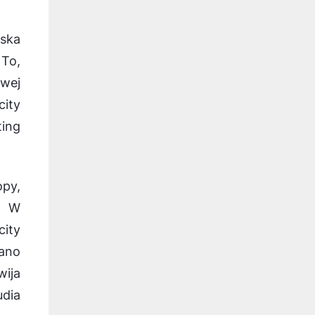
rska
 To,
owej
ity
ing
opy,
. W
city
ano
wija
dia