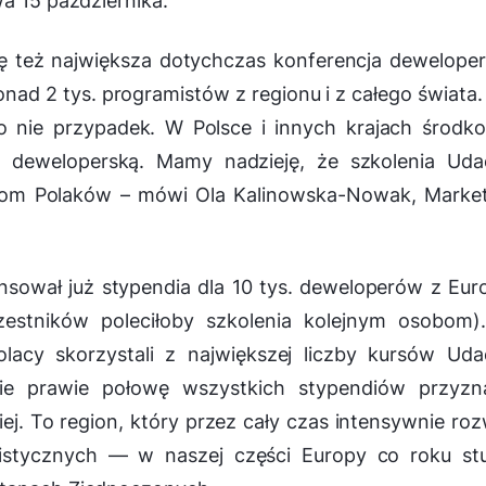
wa 15 października.
ę też największa dotychczas konferencja dewelope
onad 2 tys. programistów z regionu i z całego świata.
o nie przypadek. W Polsce i innych krajach środk
 deweloperską. Mamy nadzieję, że szkolenia Udac
ącom Polaków – mówi Ola Kalinowska-Nowak, Market
nsował już stypendia dla 10 tys. deweloperów z Eur
stników poleciłoby szkolenia kolejnym osobom)
lacy skorzystali z największej liczby kursów Uda
e prawie połowę wszystkich stypendiów przyzn
 To region, który przez cały czas intensywnie roz
istycznych — w naszej części Europy co roku stu