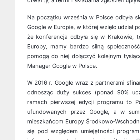
otwarty, a termin składania zgłoszeń upły
Na początku września w Polsce odbyła si
Google w Europie, w której wzięło udział p
że konferencja odbyła się w Krakowie, t
Europy, mamy bardzo silną społeczność
pomogą do niej dołączyć kolejnym tysi
Manager Google w Polsce.
W 2016 r. Google wraz z partnerami sfina
odnosząc duży sukces (ponad 90% ucze
ramach pierwszej edycji programu to Po
ufundowanych przez Google, a w sumi
mieszkańcom Europy Środkowo-Wschodniej.
się pod względem umiejętności program