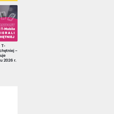
 T-
chętniej –
uje
u 2026 r.