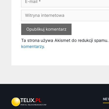
mail
Witryna
internetowa
Ta strona używa Akismet do redukcji spamu
komentarzy.
NE