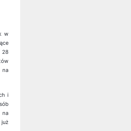
sk w
jące
a 28
ntów
e na
ch i
osób
z na
 już