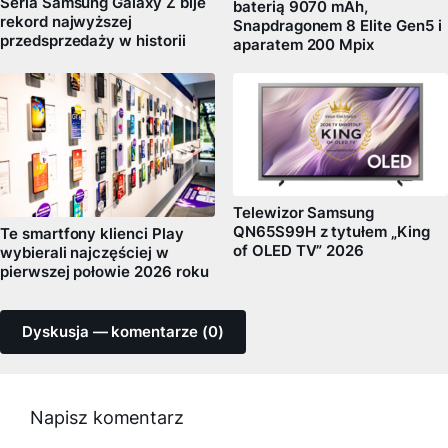
Seria Samsung Galaxy Z bije
baterią 9070 mAh,
rekord najwyższej
Snapdragonem 8 Elite Gen5 i
przedsprzedaży w historii
aparatem 200 Mpix
Telewizor Samsung
QN65S99H z tytułem „King
Te smartfony klienci Play
of OLED TV” 2026
wybierali najczęściej w
pierwszej połowie 2026 roku
Dyskusja — komentarze (0)
Napisz komentarz