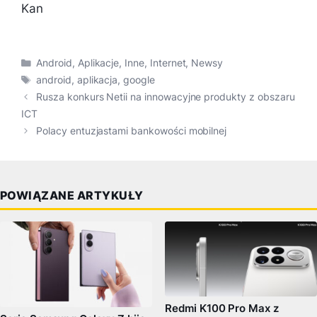
Kan
Kategorie
Android
,
Aplikacje
,
Inne
,
Internet
,
Newsy
Tagi
android
,
aplikacja
,
google
Rusza konkurs Netii na innowacyjne produkty z obszaru
ICT
Polacy entuzjastami bankowości mobilnej
POWIĄZANE ARTYKUŁY
Redmi K100 Pro Max z