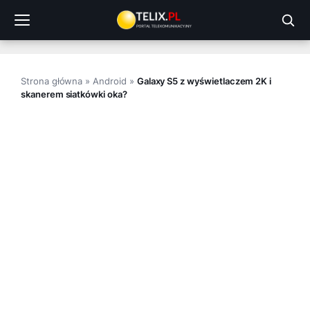
Przejdź
do
treści
Strona główna
»
Android
»
Galaxy S5 z wyświetlaczem 2K i
skanerem siatkówki oka?