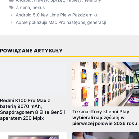
Tagi
7
,
cena
,
nexus
Android 5.0 Key Lime Pie w Październiku
Apple pokazuje Mac Pro następnej generacji
POWIĄZANE ARTYKUŁY
Redmi K100 Pro Max z
baterią 9070 mAh,
Te smartfony klienci Play
Snapdragonem 8 Elite Gen5 i
wybierali najczęściej w
aparatem 200 Mpix
pierwszej połowie 2026 roku