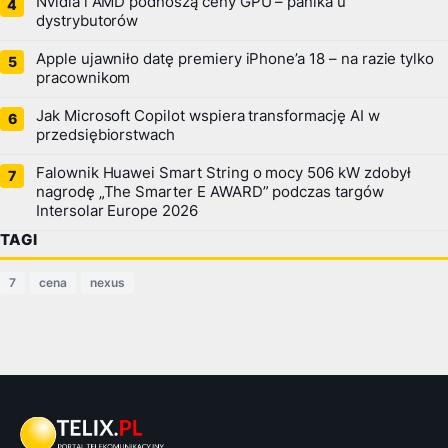
Nvidia i AMD podnoszą ceny GPU – panika u
dystrybutorów
Apple ujawniło datę premiery iPhone’a 18 – na razie tylko
pracownikom
Jak Microsoft Copilot wspiera transformację AI w
przedsiębiorstwach
Falownik Huawei Smart String o mocy 506 kW zdobył
nagrodę „The Smarter E AWARD” podczas targów
Intersolar Europe 2026
TAGI
7
cena
nexus