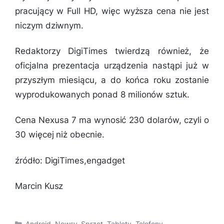
pracujący w Full HD, więc wyższa cena nie jest
niczym dziwnym.
Redaktorzy DigiTimes twierdzą również, że
oficjalna prezentacja urządzenia nastąpi już w
przyszłym miesiącu, a do końca roku zostanie
wyprodukowanych ponad 8 milionów sztuk.
Cena Nexusa 7 ma wynosić 230 dolarów, czyli o
30 więcej niż obecnie.
źródło: DigiTimes,engadget
Marcin Kusz
Kategorie
Android
,
Newsy
,
Sprzęt
,
Tablety
,
Telefony