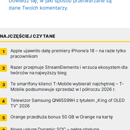
Dowiedz się, w jaki sposób przetwarzane są
dane Twoich komentarzy.
NAJCZĘŚCIEJ CZYTANE
Apple ujawniło datę premiery iPhone’a 18 – na razie tylko
pracownikom
Razer przejmuje StreamElements i wrzuca ekosystem dla
twórców na najwyższy bieg
Te smartfony klienci T-Mobile wybierali najchętniej – T-
Mobile podsumowuje sprzedaż w I półroczu 2026 r.
Telewizor Samsung QN65S99H z tytułem „King of OLED
TV” 2026
Orange przedłuża bonus 50 GB w Orange na kartę
Nowa usługa Dynamic SOC – pełna obsługa