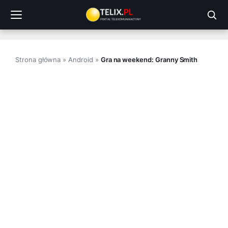
Przejdź
do
treści
Strona główna
»
Android
»
Gra na weekend: Granny Smith