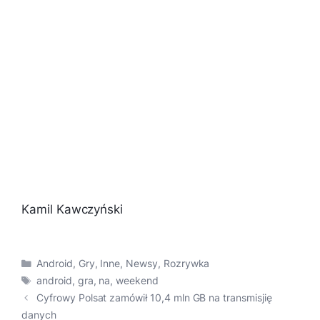
Kamil Kawczyński
Kategorie
Android
,
Gry
,
Inne
,
Newsy
,
Rozrywka
Tagi
android
,
gra
,
na
,
weekend
Cyfrowy Polsat zamówił 10,4 mln GB na transmisjię
danych