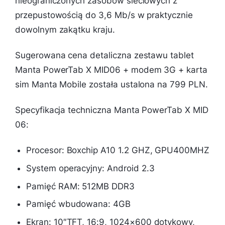
nieograniczonych zasobów sieciowych z
przepustowością do 3,6 Mb/s w praktycznie
dowolnym zakątku kraju.
Sugerowana cena detaliczna zestawu tablet
Manta PowerTab X MID06 + modem 3G + karta
sim Manta Mobile została ustalona na 799 PLN.
Specyfikacja techniczna Manta PowerTab X MID
06:
Procesor: Boxchip A10 1.2 GHZ, GPU400MHZ
System operacyjny: Android 2.3
Pamięć RAM: 512MB DDR3
Pamięć wbudowana: 4GB
Ekran: 10″TFT, 16:9, 1024×600 dotykowy,