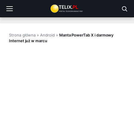
Przejdź
do
treści
Strona główna
»
Android
»
Manta PowerTab X i darmowy
Internet już w marcu