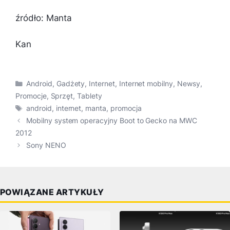
źródło: Manta
Kan
Kategorie
Android
,
Gadżety
,
Internet
,
Internet mobilny
,
Newsy
,
Promocje
,
Sprzęt
,
Tablety
Tagi
android
,
internet
,
manta
,
promocja
Mobilny system operacyjny Boot to Gecko na MWC
2012
Sony NENO
POWIĄZANE ARTYKUŁY