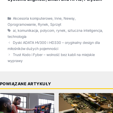
Kategorie
Akcesoria komputerowe
,
Inne
,
Newsy
,
Oprogramowanie
,
Rynek
,
Sprzęt
Tagi
ai
,
komunikacja
,
polycom
,
rynek
,
sztuczna inteligencja
,
technologia
Dyski ADATA HV300 i HD330 – oryginalny design dla
miłośników dużych pojemności
Trust Kodo i Fyber – wolność bez kabli na miejskie
wyprawy
POWIĄZANE ARTYKUŁY