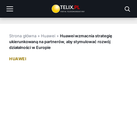
Przejdź
do
treści
Strona główna
»
Huawei
»
Huawei wzmacnia strategię
ukierunkowaną na partnerów, aby stymulować rozwój
działalności w Europie
HUAWEI