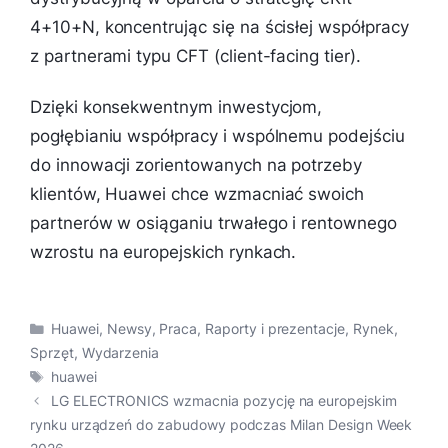
4+10+N, koncentrując się na ścisłej współpracy
z partnerami typu CFT (client-facing tier).
Dzięki konsekwentnym inwestycjom,
pogłębianiu współpracy i wspólnemu podejściu
do innowacji zorientowanych na potrzeby
klientów, Huawei chce wzmacniać swoich
partnerów w osiąganiu trwałego i rentownego
wzrostu na europejskich rynkach.
Kategorie
Huawei
,
Newsy
,
Praca
,
Raporty i prezentacje
,
Rynek
,
Sprzęt
,
Wydarzenia
Tagi
huawei
LG ELECTRONICS wzmacnia pozycję na europejskim
rynku urządzeń do zabudowy podczas Milan Design Week