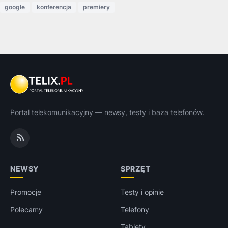
google
konferencja
premiery
Portal telekomunikacyjny — newsy, testy i baza telefonów.
NEWSY
SPRZĘT
Promocje
Testy i opinie
Polecamy
Telefony
Tablety