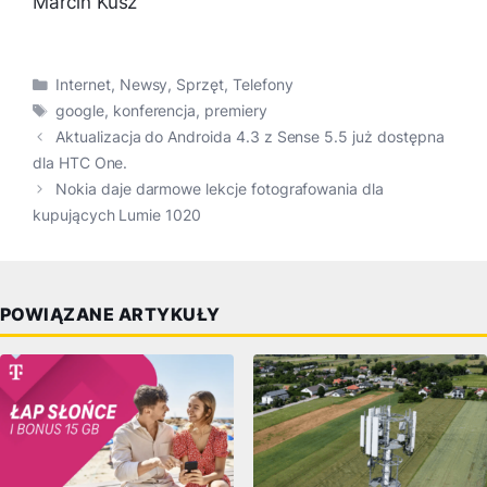
Marcin Kusz
Kategorie
Internet
,
Newsy
,
Sprzęt
,
Telefony
Tagi
google
,
konferencja
,
premiery
Aktualizacja do Androida 4.3 z Sense 5.5 już dostępna
dla HTC One.
Nokia daje darmowe lekcje fotografowania dla
kupujących Lumie 1020
POWIĄZANE ARTYKUŁY