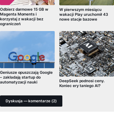
Odbierz darmowe 15 GB w
W pierwszym miesiącu
Magenta Moments i
wakacji Play uruchomił 43
korzystaj z wakacji bez
nowe stacje bazowe
ograniczeń
Geniusze opuszczają Google
– zakładają startup do
DeepSeek podnosi ceny.
automatyzacji nauki
Koniec ery taniego AI?
Dyskusja — komentarze (2)