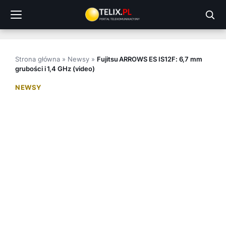
Przejdź
do
treści
Strona główna
»
Newsy
»
Fujitsu ARROWS ES IS12F: 6,7 mm
grubości i 1,4 GHz (video)
NEWSY