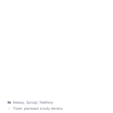
Kategorie
Newsy
,
Sprzęt
,
Telefony
Tizen: pierwsze zrzuty ekranu