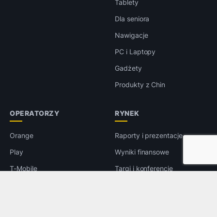
Tablety
Dla seniora
Nawigacje
PC i Laptopy
Gadżety
Produkty z Chin
OPERATORZY
RYNEK
Orange
Raporty i prezentacje
Play
Wyniki finansowe
T-Mobile
Targi i konferencje
Plus
Wywiady
5G
Prawo