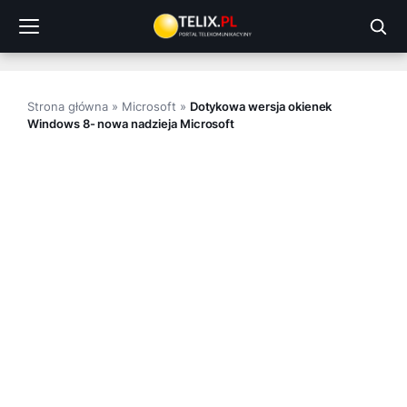
Przejdź
do
treści
Strona główna
»
Microsoft
»
Dotykowa wersja okienek
Windows 8- nowa nadzieja Microsoft