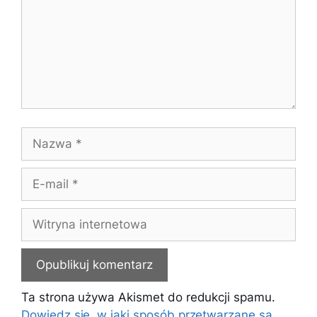
Nazwa
E-
mail
Witryna
internetowa
Ta strona używa Akismet do redukcji spamu.
Dowiedz się, w jaki sposób przetwarzane są