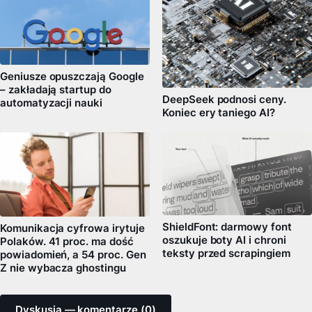
Geniusze opuszczają Google
– zakładają startup do
DeepSeek podnosi ceny.
automatyzacji nauki
Koniec ery taniego AI?
ShieldFont: darmowy font
Komunikacja cyfrowa irytuje
oszukuje boty AI i chroni
Polaków. 41 proc. ma dość
teksty przed scrapingiem
powiadomień, a 54 proc. Gen
Z nie wybacza ghostingu
Dyskusja — komentarze (0)