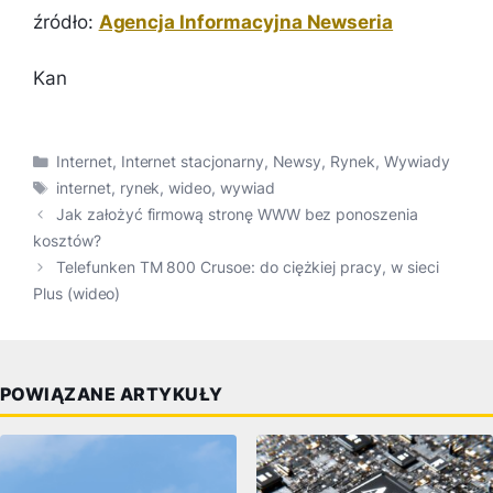
źródło:
Agencja Informacyjna Newseria
Kan
Kategorie
Internet
,
Internet stacjonarny
,
Newsy
,
Rynek
,
Wywiady
Tagi
internet
,
rynek
,
wideo
,
wywiad
Jak założyć firmową stronę WWW bez ponoszenia
kosztów?
Telefunken TM 800 Crusoe: do ciężkiej pracy, w sieci
Plus (wideo)
POWIĄZANE ARTYKUŁY