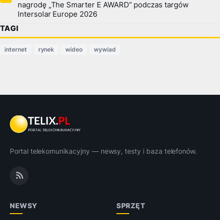
nagrodę „The Smarter E AWARD” podczas targów
Intersolar Europe 2026
TAGI
internet
rynek
wideo
wywiad
Portal telekomunikacyjny — newsy, testy i baza telefonów.
NEWSY
SPRZĘT