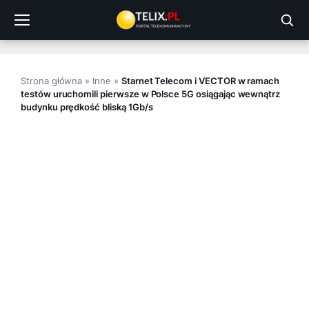
Przejdź
do
treści
Strona główna
»
Inne
»
Starnet Telecom i VECTOR w ramach
testów uruchomili pierwsze w Polsce 5G osiągając wewnątrz
budynku prędkość bliską 1Gb/s