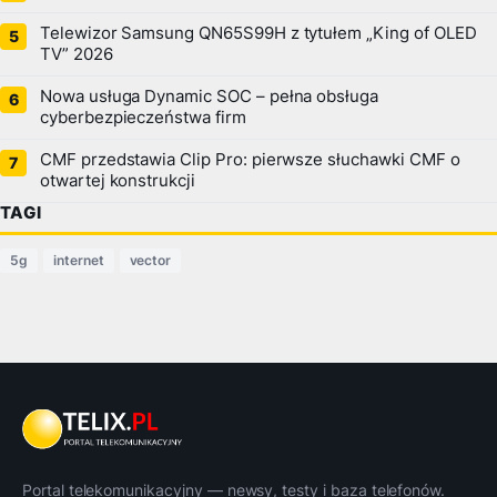
Telewizor Samsung QN65S99H z tytułem „King of OLED
TV” 2026
Nowa usługa Dynamic SOC – pełna obsługa
cyberbezpieczeństwa firm
CMF przedstawia Clip Pro: pierwsze słuchawki CMF o
otwartej konstrukcji
TAGI
5g
internet
vector
Portal telekomunikacyjny — newsy, testy i baza telefonów.