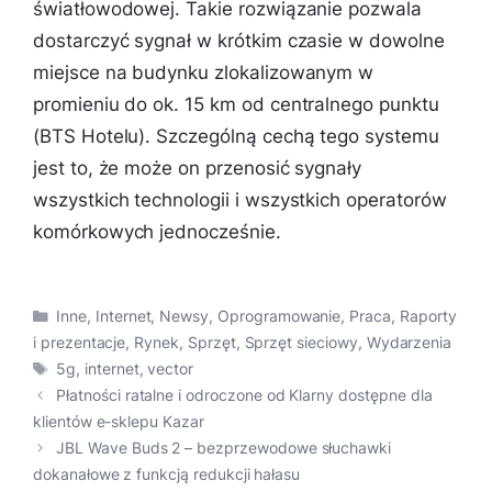
światłowodowej. Takie rozwiązanie pozwala
dostarczyć sygnał w krótkim czasie w dowolne
miejsce na budynku zlokalizowanym w
promieniu do ok. 15 km od centralnego punktu
(BTS Hotelu). Szczególną cechą tego systemu
jest to, że może on przenosić sygnały
wszystkich technologii i wszystkich operatorów
komórkowych jednocześnie.
Kategorie
Inne
,
Internet
,
Newsy
,
Oprogramowanie
,
Praca
,
Raporty
i prezentacje
,
Rynek
,
Sprzęt
,
Sprzęt sieciowy
,
Wydarzenia
Tagi
5g
,
internet
,
vector
Płatności ratalne i odroczone od Klarny dostępne dla
klientów e-sklepu Kazar
JBL Wave Buds 2 – bezprzewodowe słuchawki
dokanałowe z funkcją redukcji hałasu