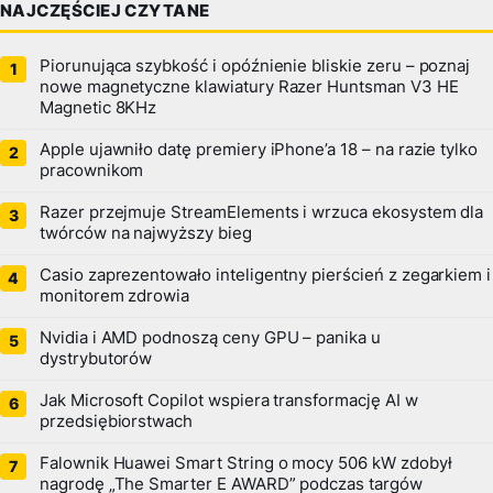
NAJCZĘŚCIEJ CZYTANE
Piorunująca szybkość i opóźnienie bliskie zeru – poznaj
nowe magnetyczne klawiatury Razer Huntsman V3 HE
Magnetic 8KHz
Apple ujawniło datę premiery iPhone’a 18 – na razie tylko
pracownikom
Razer przejmuje StreamElements i wrzuca ekosystem dla
twórców na najwyższy bieg
Casio zaprezentowało inteligentny pierścień z zegarkiem i
monitorem zdrowia
Nvidia i AMD podnoszą ceny GPU – panika u
dystrybutorów
Jak Microsoft Copilot wspiera transformację AI w
przedsiębiorstwach
Falownik Huawei Smart String o mocy 506 kW zdobył
nagrodę „The Smarter E AWARD” podczas targów