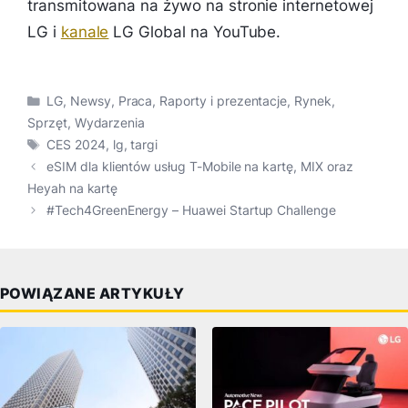
transmitowana na żywo na stronie internetowej
LG i
kanale
LG Global na YouTube.
Kategorie
LG
,
Newsy
,
Praca
,
Raporty i prezentacje
,
Rynek
,
Sprzęt
,
Wydarzenia
Tagi
CES 2024
,
lg
,
targi
eSIM dla klientów usług T-Mobile na kartę, MIX oraz
Heyah na kartę
#Tech4GreenEnergy – Huawei Startup Challenge
POWIĄZANE ARTYKUŁY