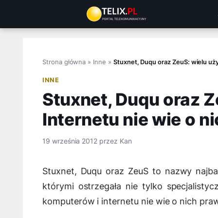
Przejdź
do
treści
Strona główna
»
Inne
»
Stuxnet, Duqu oraz ZeuS: wielu uż
INNE
Stuxnet, Duqu oraz 
Internetu nie wie o n
19 września 2012
przez
Kan
Stuxnet, Duqu oraz ZeuS to nazwy najba
którymi ostrzegała nie tylko specjalis
komputerów i internetu nie wie o nich praw