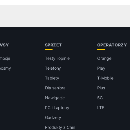
WSY
SPRZĘT
OPERATORZY
mocje
Testy i opinie
Orange
ecamy
Telefony
Play
Tablety
T-Mobile
Dla seniora
Plus
Nawigacje
5G
PC i Laptopy
LTE
Gadżety
Produkty z Chin