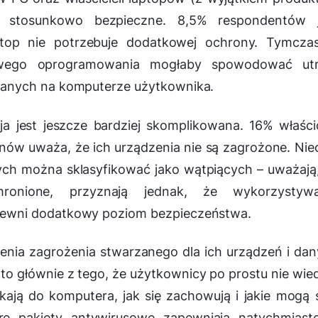
 stosunkowo bezpieczne. 8,5% respondentów j
ptop nie potrzebuje dodatkowej ochrony. Tymcza
liwego oprogramowania mogłaby spowodować utr
anych na komputerze użytkownika.
 jest jeszcze bardziej skomplikowana. 16% właścic
ów uważa, że ich urządzenia nie są zagrożone. Nie
ch można sklasyfikować jako wątpiących – uważają
ronione, przyznają jednak, że wykorzystywa
ewni dodatkowy poziom bezpieczeństwa.
enia zagrożenia stwarzanego dla ich urządzeń i da
o głównie z tego, że użytkownicy po prostu nie wie
ają do komputera, jak się zachowują i jakie mogą 
bre pakiety antywirusowe zapewniają natychmiast