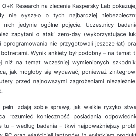
O+K Research na zlecenie Kaspersky Lab pokazuje
y nie słyszało o tych najbardziej niebezpieczn
nich jedynie ogólne pojęcie. Uczestnicy badani
ież zapytani o ataki zero-day (wykorzystujące lu
i oprogramowania nie przygotowali jeszcze łat) or
botnetami. Wynik ankiety był podobny – na temat 
j niż na temat wcześniej wymienionych szkodnik
jąca, jak mogłoby się wydawać, ponieważ zintegro
utery przed najnowszymi zagrożeniami niezależnie
e.
pełni zdają sobie sprawę, jak wielkie ryzyko stw
ca rozumieć konieczność posiadania odpowiedni
 tu – według badania – tkwi najpoważniejszy prob
PC oraz właścicieli laptopów (z wyjątkiem produ