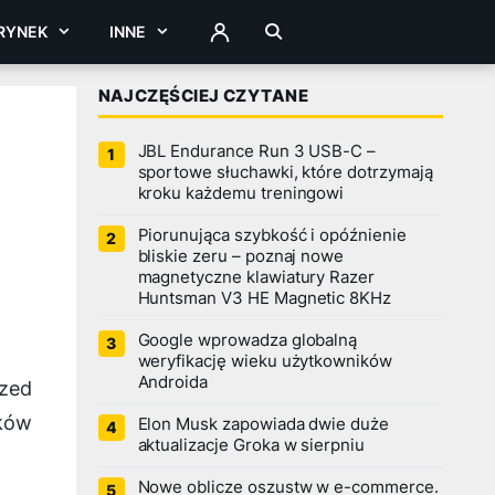
RYNEK
INNE
ZALOGUJ
NAJCZĘŚCIEJ CZYTANE
JBL Endurance Run 3 USB-C –
sportowe słuchawki, które dotrzymają
kroku każdemu treningowi
Piorunująca szybkość i opóźnienie
bliskie zeru – poznaj nowe
magnetyczne klawiatury Razer
Huntsman V3 HE Magnetic 8KHz
Google wprowadza globalną
weryfikację wieku użytkowników
Androida
rzed
ików
Elon Musk zapowiada dwie duże
aktualizacje Groka w sierpniu
Nowe oblicze oszustw w e-commerce.