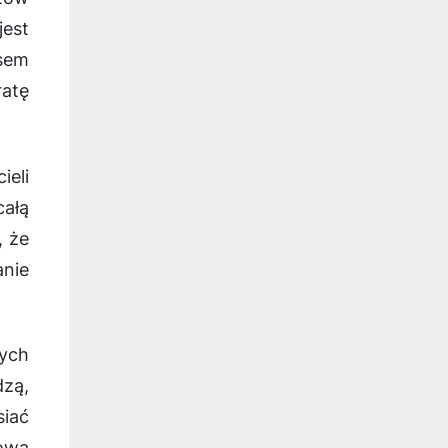
est
sem
atę
ieli
całą
, że
nie
nych
dzą,
siać
ową