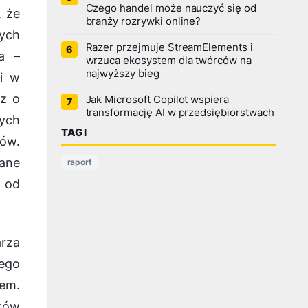
Czego handel może nauczyć się od
, że
branży rozrywki online?
ych
Razer przejmuje StreamElements i
a –
wrzuca ekosystem dla twórców na
najwyższy bieg
ki w
az o
Jak Microsoft Copilot wspiera
transformację AI w przedsiębiorstwach
tych
TAGI
ów.
wane
raport
 od
arza
ego
lem.
któw