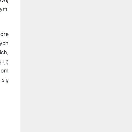
nymi
óre
ych
ich,
gują
iom
się