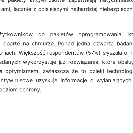
mi, łącznie z dzisiejszymi najbardziej niebezpiecz
 użytkowników do pakietów oprogramowania, kt
e oparte na chmurze. Ponad jedna czwarta badan
zaniach. Większość respondentów (57%) słyszała o n
adanych wykorzystuje już rozwiązania, które obsłu
wa optymizmem, zwłaszcza że to dzięki technolog
ywirusowe uzyskuje informacje o wyłaniających 
 poziom ochrony.