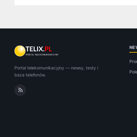
NE
Pro
Portal telekomunikacyjny — newsy, testy i
Pol
baza telefonów.