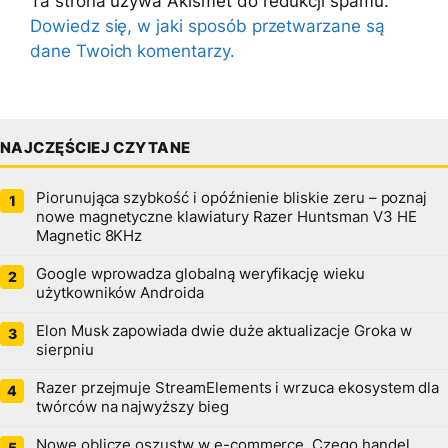
Ta strona używa Akismet do redukcji spamu.
Dowiedz się, w jaki sposób przetwarzane są
dane Twoich komentarzy.
NAJCZĘŚCIEJ CZYTANE
Piorunująca szybkość i opóźnienie bliskie zeru – poznaj
nowe magnetyczne klawiatury Razer Huntsman V3 HE
Magnetic 8KHz
Google wprowadza globalną weryfikację wieku
użytkowników Androida
Elon Musk zapowiada dwie duże aktualizacje Groka w
sierpniu
Razer przejmuje StreamElements i wrzuca ekosystem dla
twórców na najwyższy bieg
Nowe oblicze oszustw w e-commerce. Czego handel