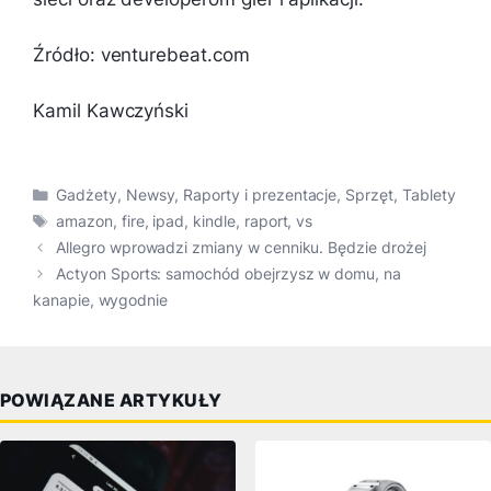
Źródło: venturebeat.com
Kamil Kawczyński
Kategorie
Gadżety
,
Newsy
,
Raporty i prezentacje
,
Sprzęt
,
Tablety
Tagi
amazon
,
fire
,
ipad
,
kindle
,
raport
,
vs
Allegro wprowadzi zmiany w cenniku. Będzie drożej
Actyon Sports: samochód obejrzysz w domu, na
kanapie, wygodnie
POWIĄZANE ARTYKUŁY