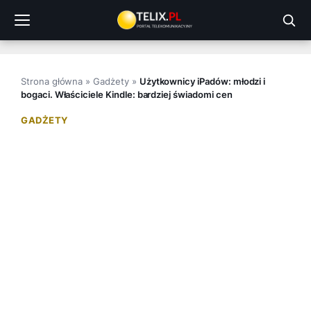
Przejdź
do
treści
Strona główna
»
Gadżety
»
Użytkownicy iPadów: młodzi i
bogaci. Właściciele Kindle: bardziej świadomi cen
GADŻETY