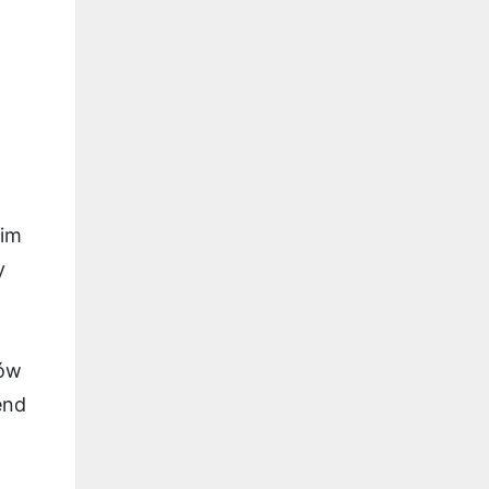
kim
y
lów
end