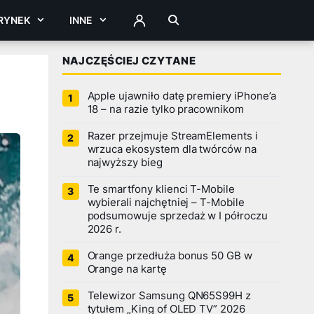
RYNEK
INNE
ZALOGUJ
NAJCZĘŚCIEJ CZYTANE
Apple ujawniło datę premiery iPhone’a
18 – na razie tylko pracownikom
Razer przejmuje StreamElements i
wrzuca ekosystem dla twórców na
najwyższy bieg
Te smartfony klienci T-Mobile
wybierali najchętniej – T-Mobile
podsumowuje sprzedaż w I półroczu
2026 r.
Orange przedłuża bonus 50 GB w
Orange na kartę
Telewizor Samsung QN65S99H z
tytułem „King of OLED TV” 2026