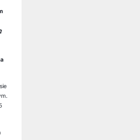
m
ę
na
sie
ym.
5
h