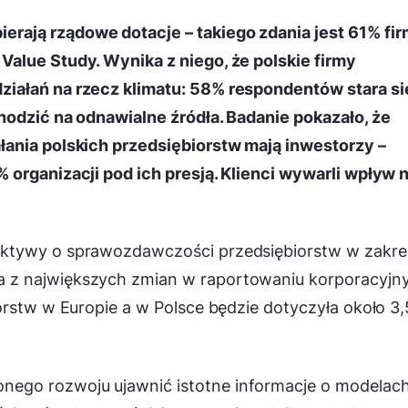
ają rządowe dotacje – takiego zdania jest 61% fir
alue Study. Wynika z niego, że polskie firmy
iałań na rzecz klimatu: 58% respondentów stara si
hodzić na odnawialne źródła. Badanie pokazało, że
ania polskich przedsiębiorstw mają inwestorzy –
 organizacji pod ich presją. Klienci wywarli wpływ 
ktywy o sprawozdawczości przedsiębiorstw w zakre
 z największych zmian w raportowaniu korporacyjn
orstw w Europie a w Polsce będzie dotyczyła około 3,
ego rozwoju ujawnić istotne informacje o modelac