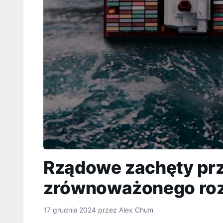
Rządowe zachęty prz
zrównoważonego ro
17 grudnia 2024
przez
Alex Chum