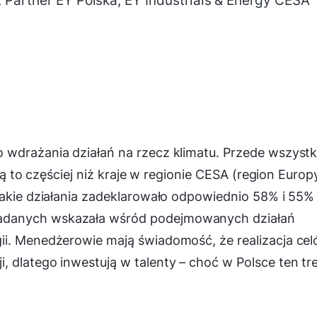
Partner EY Polska, EY Industrials & Energy CESA
 wdrażania działań na rzecz klimatu. Przede wszyst
bią to częściej niż kraje w regionie CESA (region Europ
takie działania zadeklarowało odpowiednio 58% i 55%
adanych wskazała wśród podejmowanych działań
ii. Menedżerowie mają świadomość, że realizacja ce
 dlatego inwestują w talenty – choć w Polsce ten tr