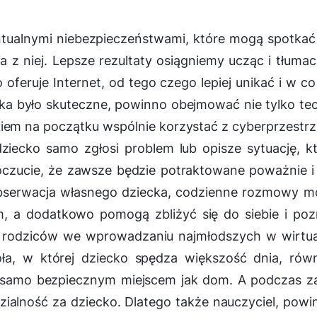
tualnymi niebezpieczeństwami, które mogą spotkać
ia z niej. Lepsze rezultaty osiągniemy ucząc i tłuma
oferuje Internet, od tego czego lepiej unikać i w co
ka było skuteczne, powinno obejmować nie tylko teo
kiem na początku wspólnie korzystać z cyberprzestrz
ziecko samo zgłosi problem lub opisze sytuację, k
czucie, że zawsze będzie potraktowane poważnie 
 Obserwacja własnego dziecka, codzienne rozmowy 
m, a dodatkowo pomogą zbliżyć się do siebie i po
a rodziców we wprowadzaniu najmłodszych w wirtu
ła, w której dziecko spędza większość dnia, rów
k samo bezpiecznym miejscem jak dom. A podczas z
zialność za dziecko. Dlatego także nauczyciel, powi