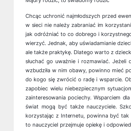
Mądry rodzic, to świadomy rodzic
Chcąc uchronić najmłodszych przed ewen
w sieci nie należy zabraniać im korzystan
jak odróżniać to co dobrego i korzystnego 
wierzyć. Jednak, aby uświadamianie dziec
ale także praktykę. Dlatego warto z dziec
słuchać go uważnie i rozmawiać. Jeżeli d
wzbudziła w nim obawy, powinno mieć po
do kogo się zwrócić o radę i wsparcie.
zapobiec wielu niebezpiecznym sytuacjo
zainteresowania pociechy. Wsparciem dl
świat mogą być także nauczyciele. Szko
korzystając z Internetu, powinna być ta
to nauczyciel przejmuje opiekę i odpowied