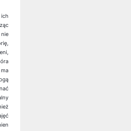
 ich
cząc
 nie
rię,
eni,
tóra
i ma
mogą
znać
alny
nież
ajęć
nien