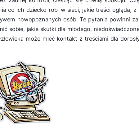
z żadnej kontroli, ciesząc się chwilą spokoju. Cz
a co ich dziecko robi w sieci, jakie treści ogląda, z
ływem nowopoznanych osób. Te pytania powinni za
ć sobie, jakie skutki dla młodego, niedoświadczon
złowieka może mieć kontakt z treściami dla dorosł