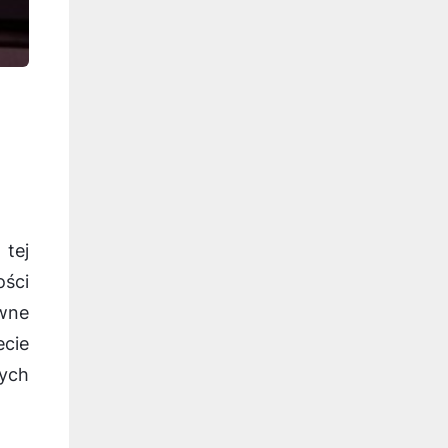
 tej
ości
wne
ecie
ych