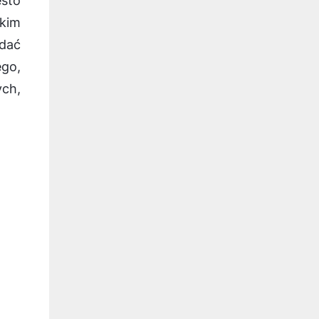
ęsto
 kim
dać
ego,
ych,