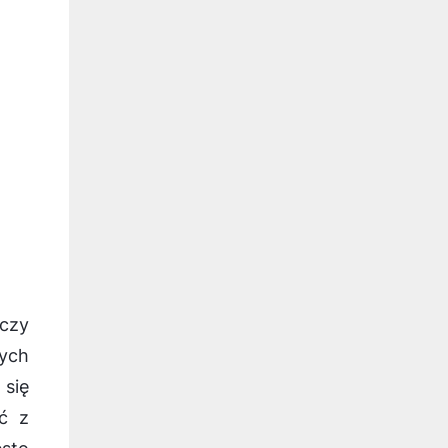
czy
zych
 się
ć z