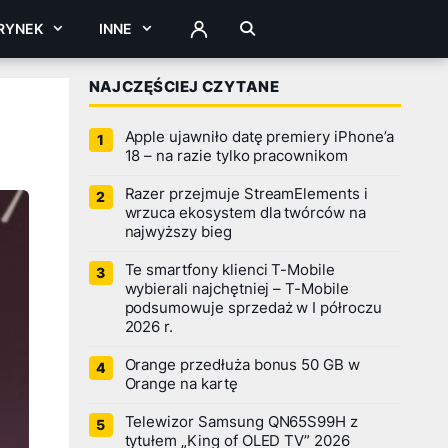
RYNEK
INNE
ZALOGUJ
NAJCZĘŚCIEJ CZYTANE
Apple ujawniło datę premiery iPhone’a
18 – na razie tylko pracownikom
Razer przejmuje StreamElements i
wrzuca ekosystem dla twórców na
najwyższy bieg
Te smartfony klienci T-Mobile
wybierali najchętniej – T-Mobile
podsumowuje sprzedaż w I półroczu
2026 r.
Orange przedłuża bonus 50 GB w
Orange na kartę
Telewizor Samsung QN65S99H z
tytułem „King of OLED TV” 2026