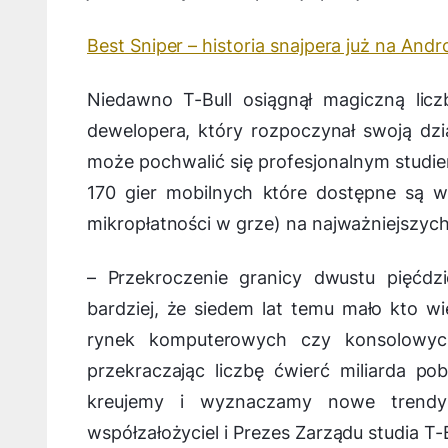
Best Sniper – historia snajpera już na Andr
Niedawno T-Bull osiągnął magiczną licz
dewelopera, który rozpoczynał swoją dzi
może pochwalić się profesjonalnym studi
170 gier mobilnych które dostępne są w
mikropłatności w grze) na najważniejszych
–
Przekroczenie granicy dwustu pięćdzi
bardziej, że siedem lat temu mało kto wi
rynek komputerowych czy konsolowyc
przekraczając liczbę ćwierć miliarda pob
kreujemy i wyznaczamy nowe trend
współzałożyciel i Prezes Zarządu studia T-B