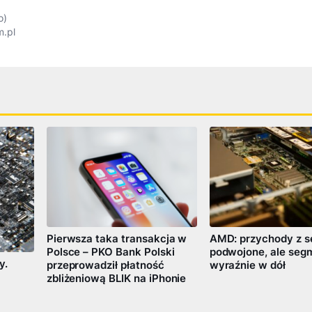
o)
m.pl
Pierwsza taka transakcja w
AMD: przychody z 
Polsce – PKO Bank Polski
podwojone, ale segm
y.
przeprowadził płatność
wyraźnie w dół
zbliżeniową BLIK na iPhonie