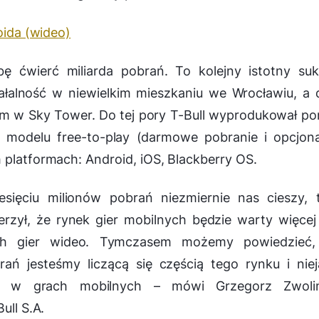
oida (wideo)
bę ćwierć miliarda pobrań. To kolejny istotny su
ałalność w niewielkim mieszkaniu we Wrocławiu, a 
em w Sky Tower. Do tej pory T-Bull wyprodukował p
 modelu free-to-play (darmowe pobranie i opcjon
 platformach: Android, iOS, Blackberry OS.
esięciu milionów pobrań niezmiernie nas cieszy,
erzył, że rynek gier mobilnych będzie warty więcej
h gier wideo. Tymczasem możemy powiedzieć,
rań jesteśmy liczącą się częścią tego rynku i nie
y w grach mobilnych
– mówi Grzegorz Zwoliń
ull S.A.