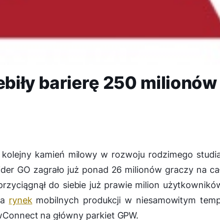
ebiły barierę 250 milionów
 kolejny kamień milowy w rozwoju rodzimego studi
 Rider GO zagrało już ponad 26 milionów graczy na c
rzyciągnął do siebie już prawie milion użytkownik
ija
rynek
mobilnych produkcji w niesamowitym tempi
ewConnect na główny parkiet GPW.