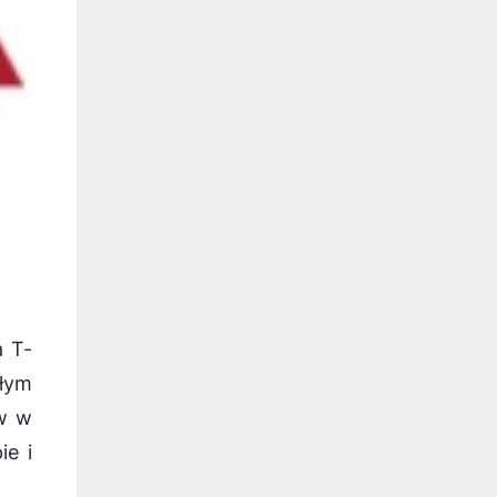
a T-
ałym
ów w
e i