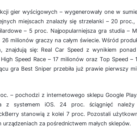
dukcji gier wyścigowych – wygenerowały one w sumi
ejnych miejscach znalazły się strzelanki – 20 proc.,
bilardowe – 5 proc. Najpopularniejsza gra studia – 
 26 milionów graczy na całym świecie. Wśród produk
ań, znajdują się: Real Car Speed z wynikiem pona
, High Speed Race – 17 milionów oraz Top Speed – 
ącu gra Best Sniper przebiła już prawie pierwszy mi
c. – pochodzi z internetowego sklepu Google Play
nia z systemem iOS. 24 proc. ściągnięć należy
Berry stanowią z kolei 7 proc. Pozostali użytkow
oich urządzeniach za pośrednictwem małych sklepów.