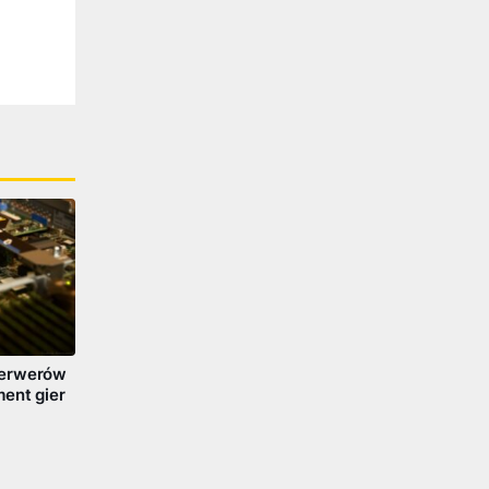
serwerów
ent gier