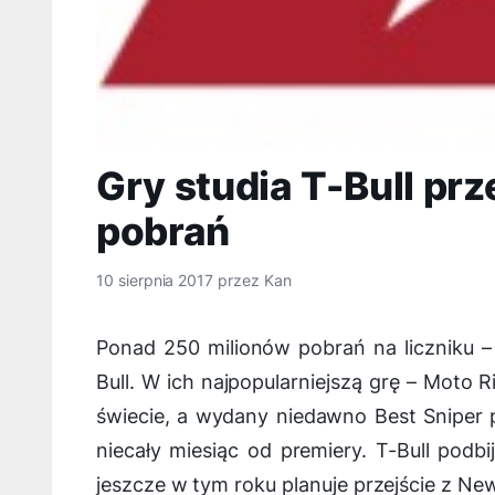
Gry studia T-Bull prz
pobrań
10 sierpnia 2017
przez
Kan
Ponad 250 milionów pobrań na liczniku –
Bull. W ich najpopularniejszą grę – Moto
świecie, a wydany niedawno Best Sniper p
niecały miesiąc od premiery. T-Bull podb
jeszcze w tym roku planuje przejście z N