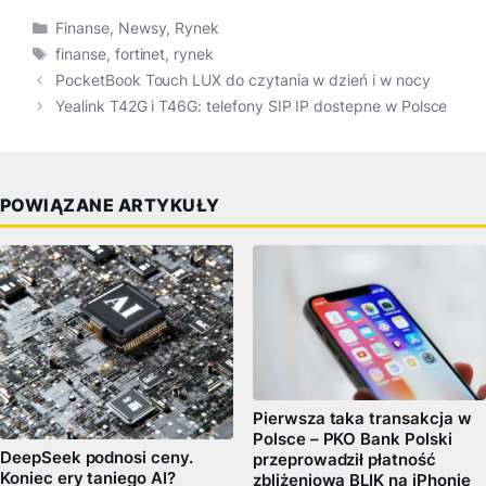
Kategorie
Finanse
,
Newsy
,
Rynek
Tagi
finanse
,
fortinet
,
rynek
PocketBook Touch LUX do czytania w dzień i w nocy
Yealink T42G i T46G: telefony SIP IP dostepne w Polsce
POWIĄZANE ARTYKUŁY
Pierwsza taka transakcja w
Polsce – PKO Bank Polski
DeepSeek podnosi ceny.
przeprowadził płatność
Koniec ery taniego AI?
zbliżeniową BLIK na iPhonie