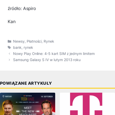
źródło: Aspiro
Kan
Kategorie
Newsy
,
Płatności
,
Rynek
Tagi
bank
,
rynek
Nowy Play Online: 4-5 kart SIM z jednym limitem
Samsung Galaxy S IV w lutym 2013 roku
POWIĄZANE ARTYKUŁY