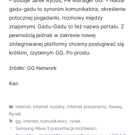
– dodaje Jarek Rybus, PR Manager GG. –
Nadal
gadu-gadu to synonim komunikatora, określenie
potocznej pogadanki, rozmowy między
znajomymi. Gadu-Gadu to też nazwa portalu. Z
pewnością jednak w zakresie nowej
zintegrowanej platformy chcemy posługiwać się
krótkim, czytelnym GG. Po prostu.
źródło: GG Network
Kan
Kategorie
Internet
,
Internet mobilny
,
Internet stacjonarny
,
Newsy
,
Rynek
Tagi
gg
,
internet
,
komunikatory
,
rynek
Samsung Wave 3 prezentacja możliwości