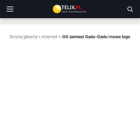
Przejdź
do
treści
Strona główna
»
Internet
»
GG zamiast Gadu-Gadu i nowe logo