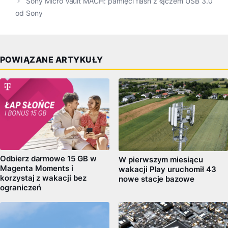
Sony Micro Vault MACH: pamięci flash z łączem USB 3.0
od Sony
POWIĄZANE ARTYKUŁY
Odbierz darmowe 15 GB w
W pierwszym miesiącu
Magenta Moments i
wakacji Play uruchomił 43
korzystaj z wakacji bez
nowe stacje bazowe
ograniczeń