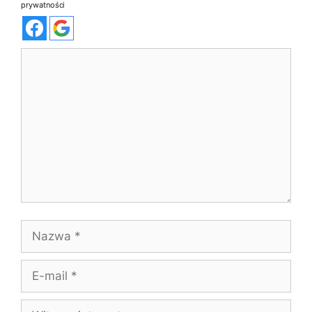
prywatności
Komentarz
Nazwa
E-
mail
Witryna