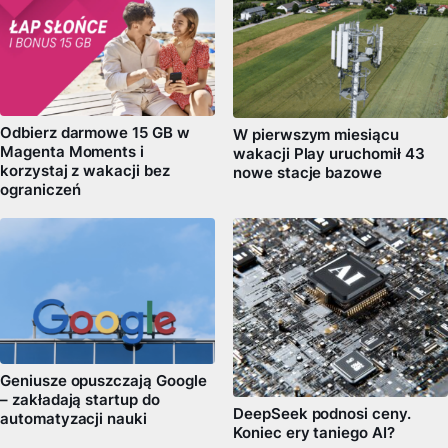
Odbierz darmowe 15 GB w
W pierwszym miesiącu
Magenta Moments i
wakacji Play uruchomił 43
korzystaj z wakacji bez
nowe stacje bazowe
ograniczeń
Geniusze opuszczają Google
– zakładają startup do
DeepSeek podnosi ceny.
automatyzacji nauki
Koniec ery taniego AI?