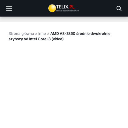
Przejdź
do
treści
Strona główna
»
Inne
»
AMD A8-3850 średnio dwukrotnie
szybszy od Intel Core i3 (video)