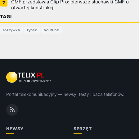
CMF przedstawia Clip Pro: pierwsze słuchawki CMF o
otwartej konstrukcji
TAGI
rozrywka
rynek
youtube
Portal telekomunikacyjny — newsy, testy i baza telefonów.
NEWSY
SPRZĘT