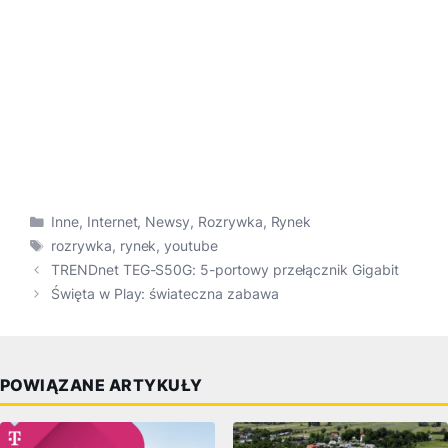
Kategorie
Inne
,
Internet
,
Newsy
,
Rozrywka
,
Rynek
Tagi
rozrywka
,
rynek
,
youtube
TRENDnet TEG-S50G: 5-portowy przełącznik Gigabit
Święta w Play: świateczna zabawa
POWIĄZANE ARTYKUŁY