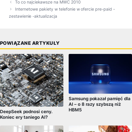
To co najciekawsze na MWC 2010
Internetowe pakiety w telefonie w ofercie pre-paid -
zestawienie -aktualizacja
POWIĄZANE ARTYKUŁY
Samsung pokazał pamięć dla
AI – o 8 razy szybszą niż
HBM5
DeepSeek podnosi ceny.
Koniec ery taniego AI?