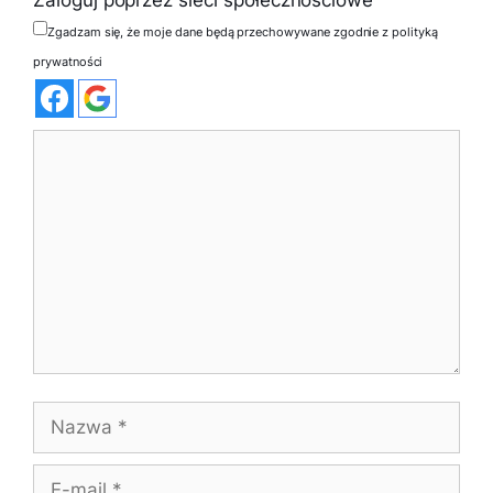
Zaloguj poprzez sieci społecznościowe
Zgadzam się, że moje dane będą przechowywane zgodnie z polityką
prywatności
Komentarz
Nazwa
E-