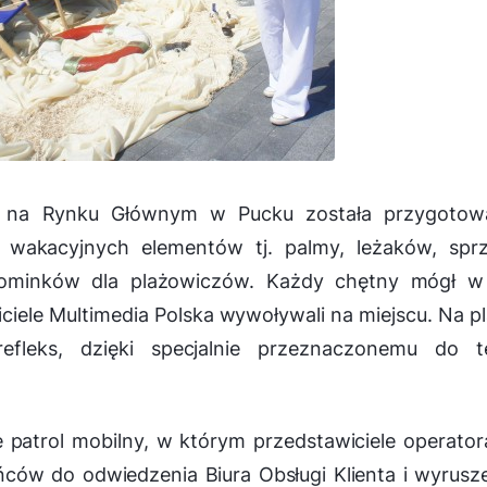
, na Rynku Głównym w Pucku została przygotow
o wakacyjnych elementów tj. palmy, leżaków, spr
ominków dla plażowiczów. Każdy chętny mógł w 
iciele Multimedia Polska wywoływali na miejscu. Na p
fleks, dzięki specjalnie przeznaczonemu do t
 patrol mobilny, w którym przedstawiciele operato
ńców do odwiedzenia Biura Obsługi Klienta i wyrusz