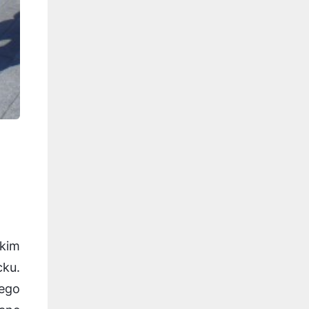
kim
cku.
ego