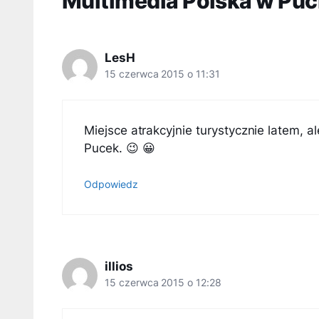
Multimedia Polska w Puc
LesH
15 czerwca 2015 o 11:31
Miejsce atrakcyjnie turystycznie latem, 
Pucek. 😉 😀
Odpowiedz
illios
15 czerwca 2015 o 12:28