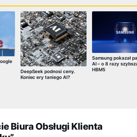
Samsung pokazał pa
oogle
AI – o 8 razy szybsz
HBM5
DeepSeek podnosi ceny.
Koniec ery taniego AI?
e Biura Obsługi Klienta