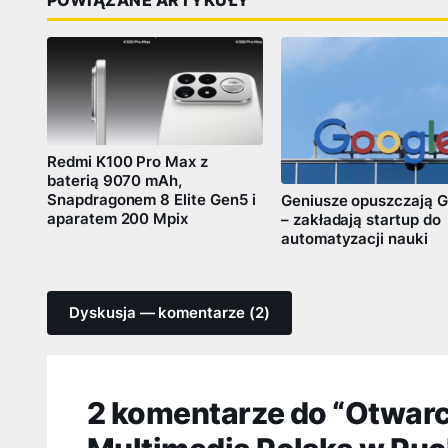
POWIĄZANE ARTYKUŁY
Redmi K100 Pro Max z
baterią 9070 mAh,
Snapdragonem 8 Elite Gen5 i
Geniusze opuszczają G
aparatem 200 Mpix
– zakładają startup do
automatyzacji nauki
Dyskusja — komentarze (2)
2 komentarze do “Otwarci