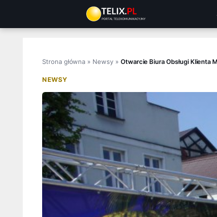
Przejdź
do
treści
Strona główna
»
Newsy
»
Otwarcie Biura Obsługi Klienta 
NEWSY