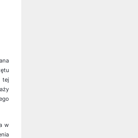
ana
zętu
tej
laży
ego
ra w
enia