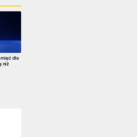
mięć dla
ą niż