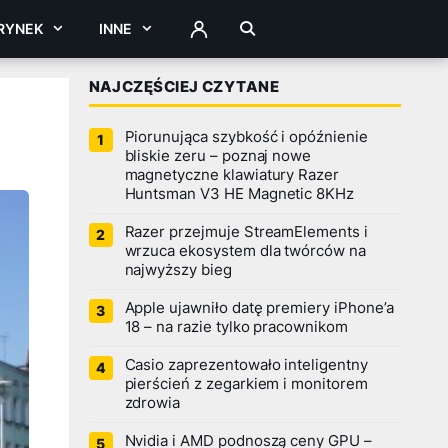
RYNEK
INNE
ZALOGUJ
NAJCZĘŚCIEJ CZYTANE
Piorunująca szybkość i opóźnienie
bliskie zeru – poznaj nowe
magnetyczne klawiatury Razer
Huntsman V3 HE Magnetic 8KHz
Razer przejmuje StreamElements i
wrzuca ekosystem dla twórców na
najwyższy bieg
Apple ujawniło datę premiery iPhone’a
18 – na razie tylko pracownikom
Casio zaprezentowało inteligentny
pierścień z zegarkiem i monitorem
zdrowia
Nvidia i AMD podnoszą ceny GPU –