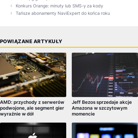
Konkurs Orange: minuty lub SMS-y za kody
Tańsze abonamenty NaviExpert do końca roku
POWIĄZANE ARTYKUŁY
AMD: przychody z serwerów
Jeff Bezos sprzedaje akcje
podwojone, ale segment gier
Amazona w szczytowym
wyraźnie w dół
momencie