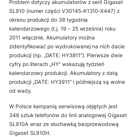
Problem dotyczy akumulatorów z serii Gigaset
SL910 (numer części V30145-K1310-X447) z
okresu produkcji do 38 tygodnia
kalendarzowego (t.j. 19 – 25 września) roku
2011 włącznie. Akumulatory można
zidentyfikować po wydrukowanej na nich dacie
produkcji (np. „DATE: HY3811”). Pierwsze dwie
cyfry po literach „HY” wskazują tydzień
kalendarzowy produkcji. Akumulatory z datą
produkcji „DATE: HY3911” i późniejszą są wolne
od wady.
W Polsce kampanią serwisową objętych jest
348 sztuk telefonów do linii analogowej Gigaset
SL910A wraz ze słuchawką bezprzewodową
Gigaset SL910H.