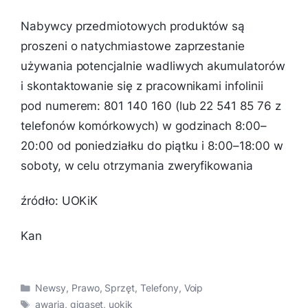
Nabywcy przedmiotowych produktów są
proszeni o natychmiastowe zaprzestanie
używania potencjalnie wadliwych akumulatorów
i skontaktowanie się z pracownikami infolinii
pod numerem: 801 140 160 (lub 22 541 85 76 z
telefonów komórkowych) w godzinach 8:00–
20:00 od poniedziałku do piątku i 8:00–18:00 w
soboty, w celu otrzymania zweryfikowania
źródło: UOKiK
Kan
Kategorie
Newsy
,
Prawo
,
Sprzęt
,
Telefony
,
Voip
Tagi
awaria
,
gigaset
,
uokik