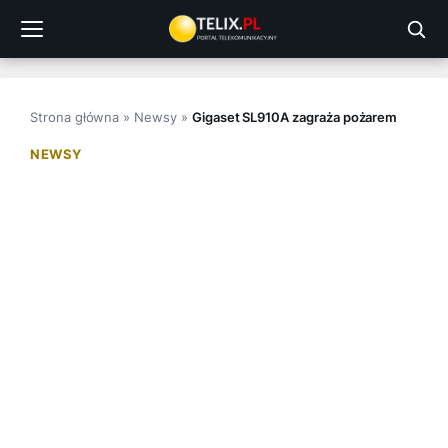
Przejdź
do
treści
Strona główna
»
Newsy
»
Gigaset SL910A zagraża pożarem
NEWSY