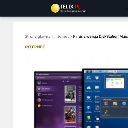
Przejdź
do
treści
Strona główna
»
Internet
»
Finalna wersja DiskStation Ma
INTERNET