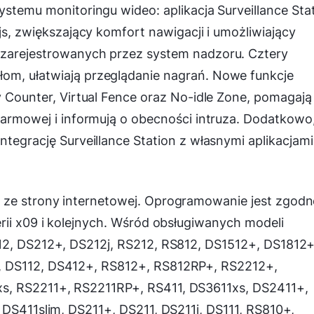
ystemu monitoringu wideo: aplikacja Surveillance Sta
js, zwiększający komfort nawigacji i umożliwiający
 zarejestrowanych przez system nadzoru. Cztery
om, ułatwiają przeglądanie nagrań. Nowe funkcje
y Counter, Virtual Fence oraz No-idle Zone, pomagają
alarmowej i informują o obecności intruza. Dodatkowo
ntegrację Surveillance Station z własnymi aplikacjami
 ze strony internetowej. Oprogramowanie jest zgodn
rii x09 i kolejnych. Wśród obsługiwanych modeli
12, DS212+, DS212j, RS212, RS812, DS1512+, DS1812+
, DS112, DS412+, RS812+, RS812RP+, RS2212+,
s, RS2211+, RS2211RP+, RS411, DS3611xs, DS2411+,
 DS411slim, DS211+, DS211, DS211j, DS111, RS810+,