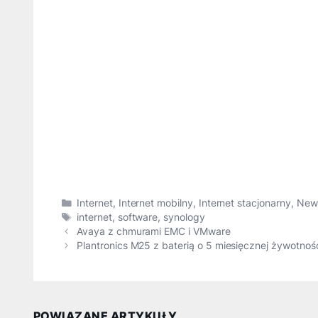
Kategorie
Internet
,
Internet mobilny
,
Internet stacjonarny
,
New
Tagi
internet
,
software
,
synology
Avaya z chmurami EMC i VMware
Plantronics M25 z baterią o 5 miesięcznej żywotnoś
POWIĄZANE ARTYKUŁY