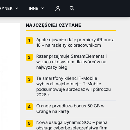
RYNEK
INNE
ZALOGUJ
NAJCZĘŚCIEJ CZYTANE
Apple ujawniło datę premiery iPhone’a
18 – na razie tylko pracownikom
Razer przejmuje StreamElements i
wrzuca ekosystem dla twórców na
najwyższy bieg
Te smartfony klienci T-Mobile
wybierali najchętniej – T-Mobile
podsumowuje sprzedaż w I półroczu
2026 r.
Orange przedłuża bonus 50 GB w
Orange na kartę
Nowa usługa Dynamic SOC – pełna
obsługa cyberbezpieczeństwa firm