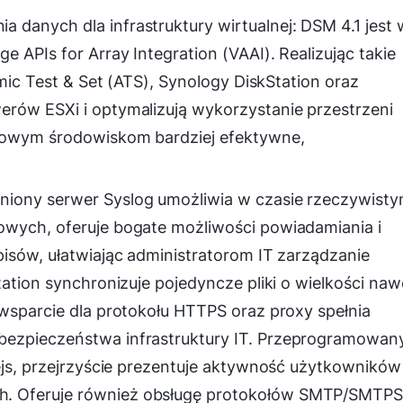
danych dla infrastruktury wirtualnej: DSM 4.1 jest 
 APIs for Array Integration (VAAI). Realizując takie
omic Test & Set (ATS), Synology DiskStation oraz
erów ESXi i optymalizują wykorzystanie przestrzeni
esowym środowiskom bardziej efektywne,
niony serwer Syslog umożliwia w czasie rzeczywist
owych, oferuje bogate możliwości powiadamiania i
pisów, ułatwiając administratorom IT zarządzanie
tation synchronizuje pojedyncze pliki o wielkości naw
 wsparcie dla protokołu HTTPS oraz proxy spełnia
bezpieczeństwa infrastruktury IT. Przeprogramowan
ejs, przejrzyście prezentuje aktywność użytkowników 
. Oferuje również obsługę protokołów SMTP/SMTPS