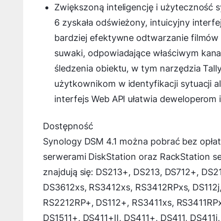
Zwiększoną inteligencję i użyteczność s
6 zyskała odświeżony, intuicyjny interfe
bardziej efektywne odtwarzanie filmów
suwaki, odpowiadające właściwym kanał
śledzenia obiektu, w tym narzędzia Tall
użytkownikom w identyfikacji sytuacji 
interfejs Web API ułatwia deweloperom i
Dostępność
Synology DSM 4.1 można pobrać bez opłat
serwerami DiskStation oraz RackStation se
znajdują się: DS213+, DS213, DS712+, DS2
DS3612xs, RS3412xs, RS3412RPxs, DS112j
RS2212RP+, DS112+, RS3411xs, RS3411RPx
DS1511+, DS411+II, DS411+, DS411, DS411j,