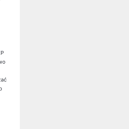
XP
two
zać
b