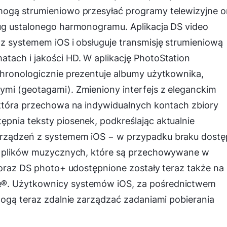
ogą strumieniowo przesyłać programy telewizyjne o
ug ustalonego harmonogramu. Aplikacja DS video
z systemem iOS i obsługuje transmisję strumieniową
tach i jakości HD. W aplikację PhotoStation
chronologicznie prezentuje albumy użytkownika,
mi (geotagami). Zmieniony interfejs z eleganckim
 która przechowa na indywidualnych kontach zbiory
pnia teksty piosenek, podkreślając aktualnie
rządzeń z systemem iOS − w przypadku braku dostę
 z plików muzycznych, które są przechowywane w
 oraz DS photo+ udostępnione zostały teraz także na
®. Użytkownicy systemów iOS, za pośrednictwem
mogą teraz zdalnie zarządzać zadaniami pobierania