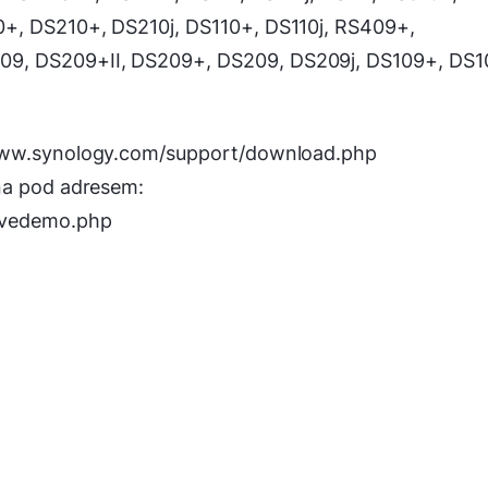
+, DS210+, DS210j, DS110+, DS110j, RS409+,
9, DS209+II, DS209+, DS209, DS209j, DS109+, DS1
/www.synology.com/support/download.php
na pod adresem:
ivedemo.php