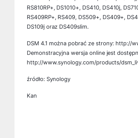
RS810RP+, DS1010+, DS410, DS410j, DS710
RS409RP+, RS409, DS509+, DS409+, DS40
DS109j oraz DS409slim.
DSM 4.1 można pobrać ze strony: http:/
Demonstracyjna wersja online jest dostęp
http://www.synology.com/products/dsm_l
źródło: Synology
Kan