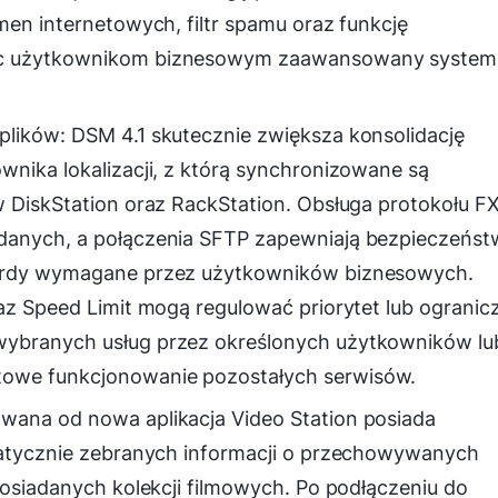
men internetowych, filtr spamu oraz funkcję
jąc użytkownikom biznesowym zaawansowany system
plików: DSM 4.1 skutecznie zwiększa konsolidację
wnika lokalizacji, z którą synchronizowane są
w DiskStation oraz RackStation. Obsługa protokołu F
 danych, a połączenia SFTP zapewniają bezpieczeńs
dardy wymagane przez użytkowników biznesowych.
raz Speed Limit mogą regulować priorytet lub ogranic
wybranych usług przez określonych użytkowników lu
owe funkcjonowanie pozostałych serwisów.
wana od nowa aplikacja Video Station posiada
omatycznie zebranych informacji o przechowywanych
posiadanych kolekcji filmowych. Po podłączeniu do