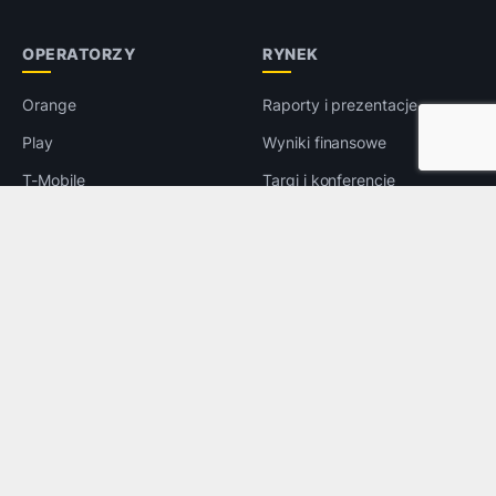
OPERATORZY
RYNEK
Orange
Raporty i prezentacje
Play
Wyniki finansowe
T-Mobile
Targi i konferencje
Plus
Wywiady
5G
Prawo
LTE
e-Handel
Reklama
INNE
Bezpieczeństwo
Rozrywka