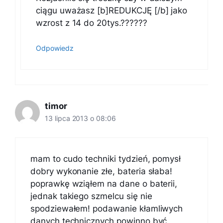
ciągu uważasz [b]REDUKCJĘ [/b] jako
wzrost z 14 do 20tys.??????
Odpowiedz
timor
13 lipca 2013 o 08:06
mam to cudo techniki tydzień, pomysł
dobry wykonanie złe, bateria słaba!
poprawkę wziąłem na dane o baterii,
jednak takiego szmelcu się nie
spodziewałem! podawanie kłamliwych
danych technicznych powinno być