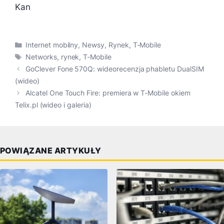
Kan
Kategorie
Internet mobilny
,
Newsy
,
Rynek
,
T-Mobile
Tagi
Networks
,
rynek
,
T-Mobile
GoClever Fone 570Q: wideorecenzja phabletu DualSIM
(wideo)
Alcatel One Touch Fire: premiera w T-Mobile okiem
Telix.pl (wideo i galeria)
POWIĄZANE ARTYKUŁY