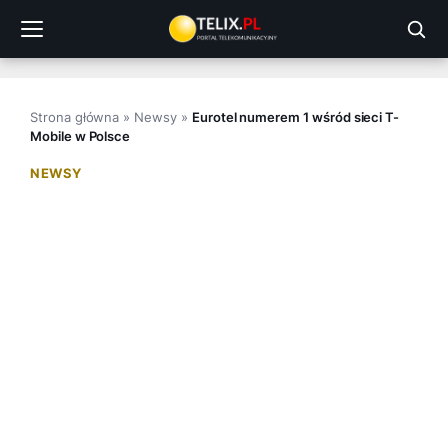
Przejdź
do
treści
Strona główna
»
Newsy
»
Eurotel numerem 1 wśród sieci T-
Mobile w Polsce
NEWSY