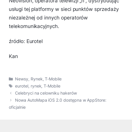
Neovision, operatora telewizji „n”, dystrybuując
usługi tej platformy w sieci punktów sprzedaży
niezależnej od innych operatorów
telekomunikacyjnych.
źródło: Eurotel
Kan
Kategorie
Newsy
,
Rynek
,
T-Mobile
Tagi
eurotel
,
rynek
,
T-Mobile
Celebryci na celowniku hakerów
Nowa AutoMapa iOS 2.0 dostępna w AppStore:
oficjalnie