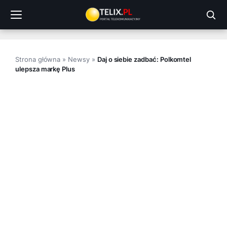
Przejdź
do
treści
Strona główna
»
Newsy
»
Daj o siebie zadbać: Polkomtel
ulepsza markę Plus