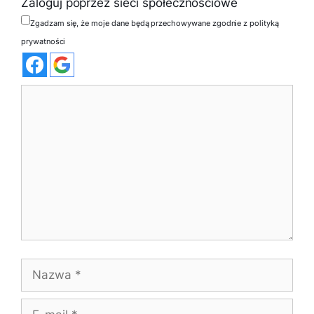
Zaloguj poprzez sieci społecznościowe
Zgadzam się, że moje dane będą przechowywane zgodnie z polityką
prywatności
Komentarz
Nazwa
E-