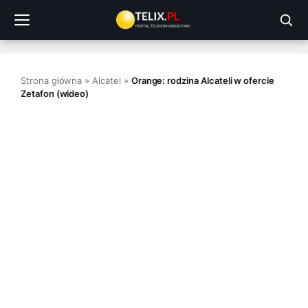
Przejdź
do
treści
Strona główna
»
Alcatel
»
Orange: rodzina Alcateli w ofercie
Zetafon (wideo)