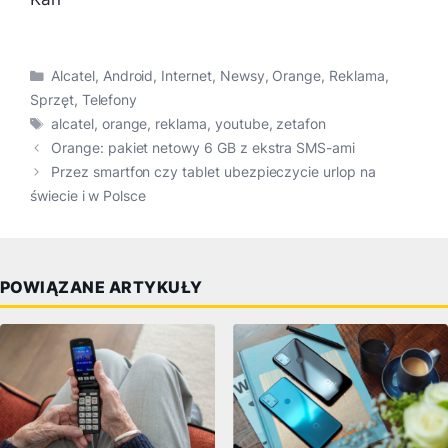
Kategorie
Alcatel
,
Android
,
Internet
,
Newsy
,
Orange
,
Reklama
,
Sprzęt
,
Telefony
Tagi
alcatel
,
orange
,
reklama
,
youtube
,
zetafon
Orange: pakiet netowy 6 GB z ekstra SMS-ami
Przez smartfon czy tablet ubezpieczycie urlop na
świecie i w Polsce
POWIĄZANE ARTYKUŁY