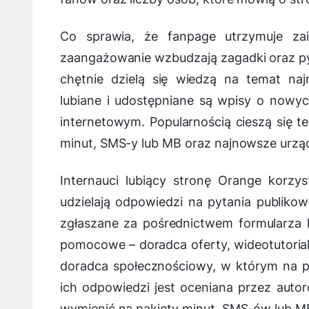
Co sprawia, że fanpage utrzymuje zai
zaangażowanie wzbudzają zagadki oraz py
chętnie dzielą się wiedzą na temat n
lubiane i udostępniane są wpisy o nowy
internetowym. Popularnością cieszą się 
minut, SMS-y lub MB oraz najnowsze urząd
Internauci lubiący stronę Orange korz
udzielają odpowiedzi na pytania publiko
zgłaszane za pośrednictwem formularza 
pomocowe – doradca oferty, wideotutorial
doradca społecznościowy, w którym na py
ich odpowiedzi jest oceniana przez auto
wymienić na pakiety minut, SMS-ów lub M