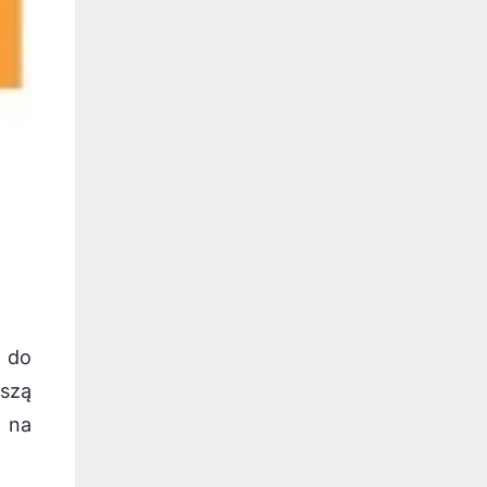
y do
szą
h na