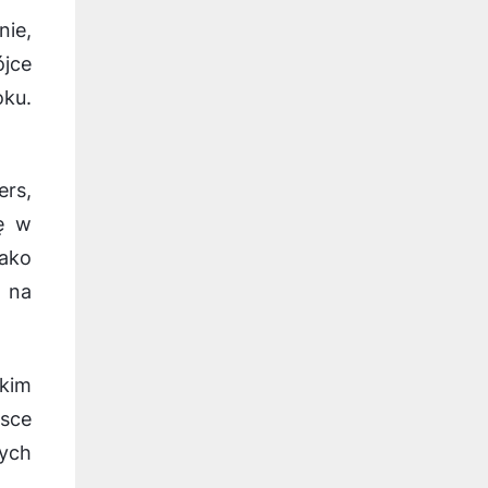
nie,
ójce
ku.
ers,
ię w
jako
 na
kim
jsce
ych