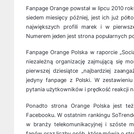
Fanpage Orange powstał w lipcu 2010 roku
siedem miesięcy później, jest ich już półto
największych profili marek i w pierws
Numerem jeden jest strona popularnych po
Fanpage Orange Polska w raporcie „Soci
niezależną organizację zajmującą się m
pierwszej dziesiątce „najbardziej zaan
jedyny fanpage z Polski. W zestawieni
pytania użytkowników i prędkość reakcji n
Ponadto strona Orange Polska jest też
Facebooku. W ostatnim rankingu SoTrende
w branży telekomunikacyjnej i szóste 
fanów oraz liczby osób, które mówią o str