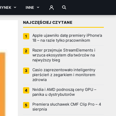
RYNEK
INNE
ZALOGUJ
NAJCZĘŚCIEJ CZYTANE
Apple ujawniło datę premiery iPhone’a
18 – na razie tylko pracownikom
Razer przejmuje StreamElements i
wrzuca ekosystem dla twórców na
najwyższy bieg
Casio zaprezentowało inteligentny
pierścień z zegarkiem i monitorem
zdrowia
Nvidia i AMD podnoszą ceny GPU –
panika u dystrybutorów
Premiera słuchawek CMF Clip Pro – 4
sierpnia