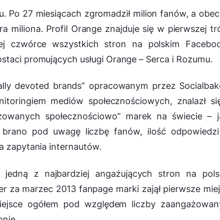
. Po 27 miesiącach zgromadził milion fanów, a obec
ra miliona. Profil Orange znajduje się w pierwszej tr
zej czwórce wszystkich stron na polskim Faceboo
staci promujących usługi Orange – Serca i Rozumu.
ally devoted brands” opracowanym przez Socialbak
onitoringiem mediów społecznościowych, znalazł s
gażowanych społecznościowo” marek na świecie – 
u brano pod uwagę liczbę fanów, ilość odpowiedzi
a zapytania internautów.
 jedną z najbardziej angażujących stron na pols
r za marzec 2013 fanpage marki zajął pierwsze mie
miejsce ogółem pod względem liczby zaangażowan
onie.