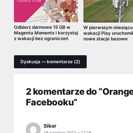
Odbierz darmowe 15 GB w
W pierwszym miesiącu
Magenta Moments i korzystaj
wakacji Play uruchomi
z wakacji bez ograniczeń
nowe stacje bazowe
Dyskusja — komentarze (2)
2 komentarze do “Orange
Facebooku”
Sikor
18 kwietnia 2013 o 17:18