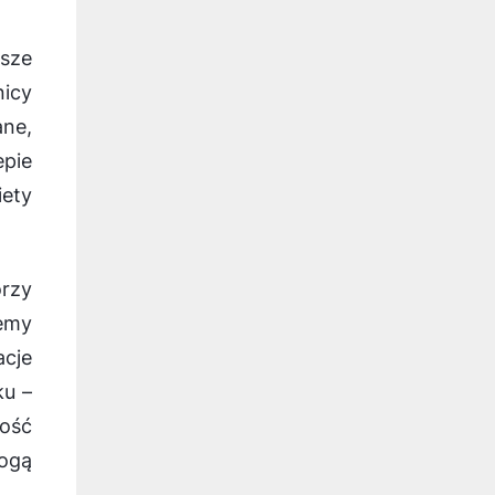
sze
nicy
ne,
epie
iety
rzy
lemy
acje
ku –
kość
mogą