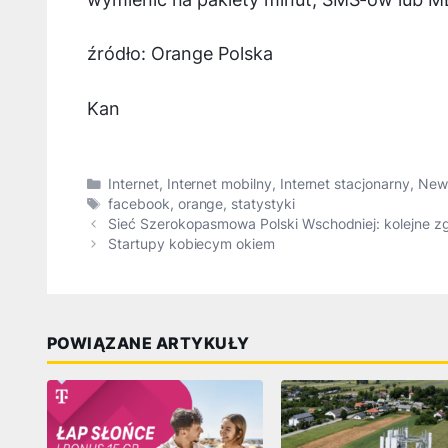
źródło: Orange Polska
Kan
Kategorie
Internet
,
Internet mobilny
,
Internet stacjonarny
,
New
Tagi
facebook
,
orange
,
statystyki
Sieć Szerokopasmowa Polski Wschodniej: kolejne zg
Startupy kobiecym okiem
POWIĄZANE ARTYKUŁY