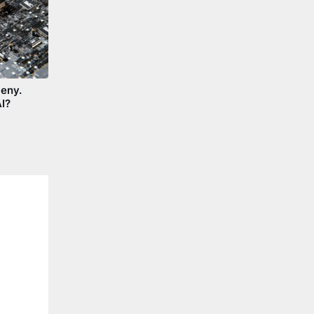
eny.
I?