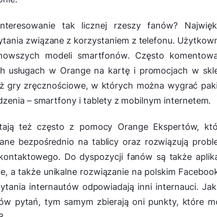
nteresowanie tak licznej rzeszy fanów? Najwięk
tania związane z korzystaniem z telefonu. Użytkow
ajnowszych modeli smartfonów. Często komentowa
ch usługach w Orange na kartę i promocjach w skl
też gry zręcznościowe, w których można wygrać pak
zenia – smartfony i tablety z mobilnym internetem.
ystają też często z pomocy Orange Ekspertów, któ
wane bezpośrednio na tablicy oraz rozwiązują prob
kontaktowego. Do dyspozycji fanów są także aplik
e, a także unikalne rozwiązanie na polskim Faceboo
tania internautów odpowiadają inni internauci. Ja
rów pytań, tym samym zbierają oni punkty, które 
B.