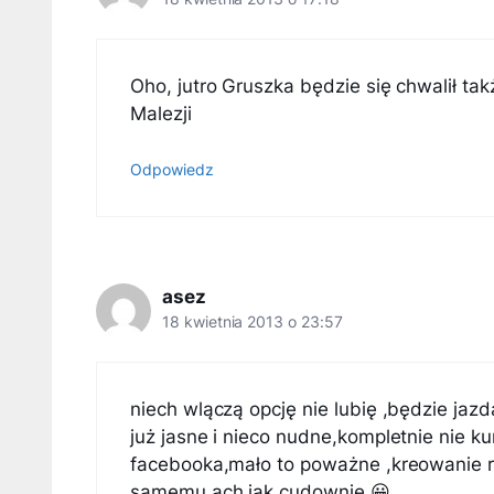
Oho, jutro Gruszka będzie się chwalił t
Malezji
Odpowiedz
asez
18 kwietnia 2013 o 23:57
niech wlączą opcję nie lubię ,będzie jazd
już jasne i nieco nudne,kompletnie nie k
facebooka,mało to poważne ,kreowanie ró
samemu,ach jak cudownie 😀