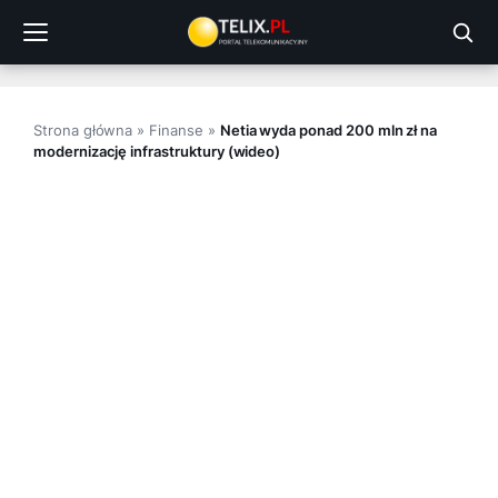
Przejdź
do
treści
Strona główna
»
Finanse
»
Netia wyda ponad 200 mln zł na
modernizację infrastruktury (wideo)