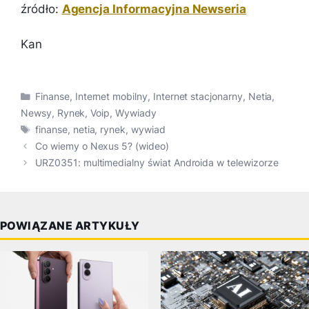
źródło:
Agencja Informacyjna Newseria
Kan
Kategorie
Finanse
,
Internet mobilny
,
Internet stacjonarny
,
Netia
,
Newsy
,
Rynek
,
Voip
,
Wywiady
Tagi
finanse
,
netia
,
rynek
,
wywiad
Co wiemy o Nexus 5? (wideo)
URZ0351: multimedialny świat Androida w telewizorze
POWIĄZANE ARTYKUŁY