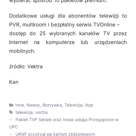
wybierać spośród 10 pakietów premium.
Dodatkowe usługi dla abonentów telewizji to
PVR, multiroom i bezpłatny serwis TVOnline –
dostęp do 25 wybranych kanałów TV przez
Internet na komputerze lub urządzeniach
mobilnych.
źródło: Vektra
Kan
Kategorie
Inne
,
Newsy
,
Rozrywka
,
Telewizja
,
Voip
Tagi
telewizja
,
vectra
Pakiet TVP Seriale oraz nowa usługa Przegapione w
UPC
UKNF przyjrzał się kartom zbliżeniowym