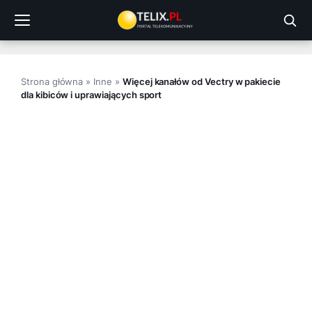
Przejdź
do
treści
Strona główna
»
Inne
»
Więcej kanałów od Vectry w pakiecie
dla kibiców i uprawiających sport