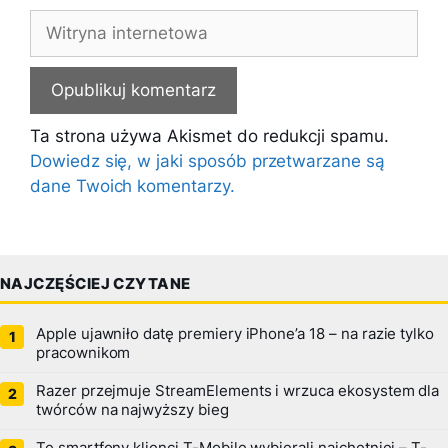
Witryna
internetowa
Ta strona używa Akismet do redukcji spamu.
Dowiedz się, w jaki sposób przetwarzane są
dane Twoich komentarzy.
NAJCZĘŚCIEJ CZYTANE
Apple ujawniło datę premiery iPhone’a 18 – na razie tylko
pracownikom
Razer przejmuje StreamElements i wrzuca ekosystem dla
twórców na najwyższy bieg
Te smartfony klienci T-Mobile wybierali najchętniej – T-