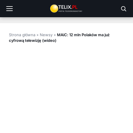
Przejdź
do
treści
Strona główna
»
Newsy
»
MAiC: 12 mln Polaków ma już
cyfrową telewizję (wideo)