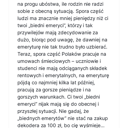
na progu ubóstwa, ile rodzin nie radzi
sobie z obecną sytuacją. Spora część
ludzi ma znacznie mniej pieniędzy niż ci
twoi „biedni emeryci”, którzy i tak
przywilejów mają zdecydowanie za
dużo, biorąc pod uwagę, że dawniej na
emeryturę nie tak trudno było uzbierać.
Teraz, spora część Polaków pracuje na
umowach śmieciowych – uczniowie i
studenci nie mają odciąganych składek
rentowych i emerytalnych, na emeryturę
pójdą co najmniej kilka lat później,
pracują za gorsze pieniądze i na
gorszych warunkach. Ci twoi „biedni
emeryci” nijak mają się do obecnej i
przyszłej sytuacji. Nie gadaj, że
„biednych emerytów” nie stać na zakup
dekodera za 100 zł, bo cię wyśmieje…