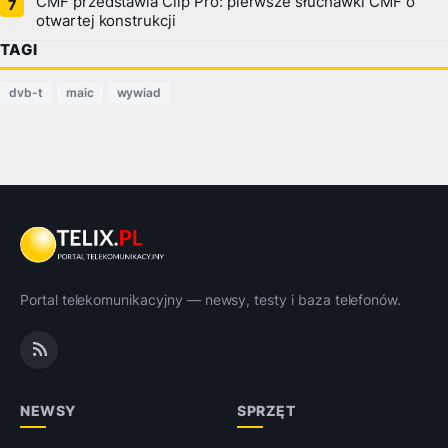
CMF przedstawia Clip Pro: pierwsze słuchawki CMF o
otwartej konstrukcji
TAGI
dvb-t
maic
wywiad
Portal telekomunikacyjny — newsy, testy i baza telefonów.
NEWSY
SPRZĘT