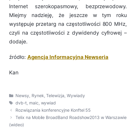
Internet szerokopasmowy, bezprzewodowy.
Miejmy nadzieję, że jeszcze w tym roku
występuje przetarg na częstotliwości 800 MHz,
czyli na częstotliwości z dywidendy cyfrowej
–
dodaje.
źródło:
Agencja Informacyjna Newseria
Kan
Kategorie
Newsy
,
Rynek
,
Telewizja
,
Wywiady
Tagi
dvb-t
,
maic
,
wywiad
Rozwiązania konferencyjne Konftel 55
Telix na Mobile BroadBand Roadshow2013 w Warszawie
(wideo)