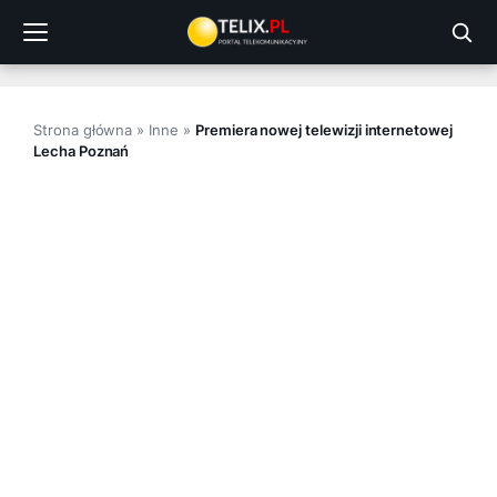
Przejdź
do
treści
Strona główna
»
Inne
»
Premiera nowej telewizji internetowej
Lecha Poznań