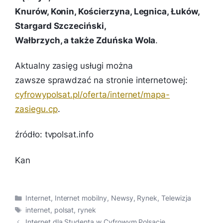
Knurów, Konin, Kościerzyna, Legnica, Łuków,
Stargard Szczeciński,
Wałbrzych, a także Zduńska Wola
.
Aktualny zasięg usługi można
zawsze sprawdzać na stronie internetowej:
cyfrowypolsat.pl/oferta/internet/mapa-
zasiegu.cp
.
źródło: tvpolsat.info
Kan
Kategorie
Internet
,
Internet mobilny
,
Newsy
,
Rynek
,
Telewizja
Tagi
internet
,
polsat
,
rynek
Internet dla Studenta w Cyfrowym Polsacie