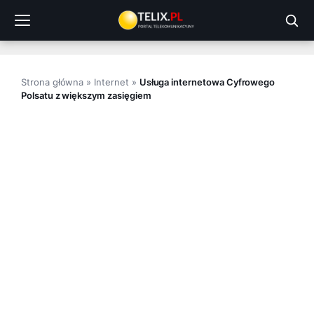
Przejdź
do
treści
Strona główna
»
Internet
»
Usługa internetowa Cyfrowego
Polsatu z większym zasięgiem