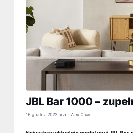
JBL Bar 1000 – zupeł
16 grudnia 2022
przez
Alex Chum
Najwyższy aktualnie model serii JBL Bar, 