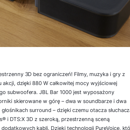
strzenny 3D bez ograniczeń! Filmy, muzyka i gry z
akcji, dzięki 880 W całkowitej mocy wyjściowej
go subwoofera. JBL Bar 1000 jest wyposażony
orniki skierowane w górę – dwa w soundbarze i dwa
głośnikach surround – dzięki czemu otacza słuchacz
® i DTS:X 3D z szeroką, przestrzenną sceną
odatkowych kabli. Dzięki technologii PureVoice, kt