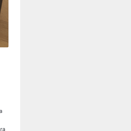
a
óra