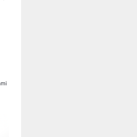
z
ami