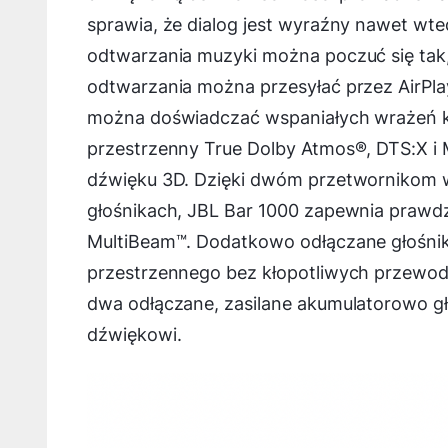
sprawia, że dialog jest wyraźny nawet wted
odtwarzania muzyki można poczuć się tak, j
odtwarzania można przesyłać przez AirPla
można doświadczać wspaniałych wrażeń k
przestrzenny True Dolby Atmos®, DTS:X i 
dźwięku 3D. Dzięki dwóm przetwornikom 
głośnikach, JBL Bar 1000 zapewnia prawd
MultiBeam™. Dodatkowo odłączane głośnik
przestrzennego bez kłopotliwych przewodó
dwa odłączane, zasilane akumulatorowo gł
dźwiękowi.