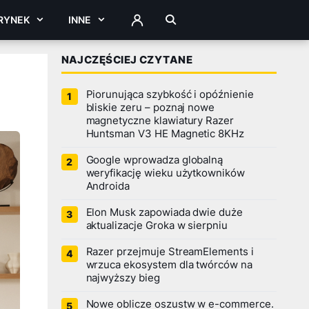
RYNEK
INNE
ZALOGUJ
NAJCZĘŚCIEJ CZYTANE
Piorunująca szybkość i opóźnienie
bliskie zeru – poznaj nowe
magnetyczne klawiatury Razer
Huntsman V3 HE Magnetic 8KHz
Google wprowadza globalną
weryfikację wieku użytkowników
Androida
Elon Musk zapowiada dwie duże
aktualizacje Groka w sierpniu
Razer przejmuje StreamElements i
wrzuca ekosystem dla twórców na
najwyższy bieg
Nowe oblicze oszustw w e-commerce.