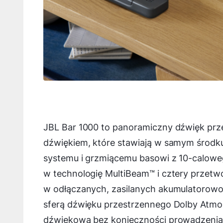
JBL Bar 1000 to panoramiczny dźwięk prze
dźwiękiem, które stawiają w samym środku 
systemu i grzmiącemu basowi z 10-calowe
w technologię MultiBeam™ i cztery przetw
w odłączanych, zasilanych akumulatorowo 
sferą dźwięku przestrzennego Dolby Atmos
dźwiękową bez konieczności prowadzenia d