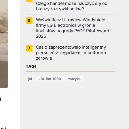
Czego handel może nauczyć się od
branży rozrywki online?
Wyświetlacz UltraView Windshield
firmy LG Electronics w gronie
finalistów nagrody PACE Pilot Award
2026
Casio zaprezentowało inteligentny
pierścień z zegarkiem i monitorem
zdrowia
TAGI
jbl
JBL Bar 1000
muzyka
e
e i