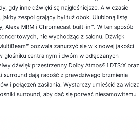
y, gdy inne dźwięki są najgłośniejsze. A w czasie
akby zespół grający był tuż obok. Ulubioną listę
y, Alexa MRM i Chromecast built-in™. W ten sposób
oncertowych, nie wychodząc z salonu. Dźwięk
MultiBeam™ pozwala zanurzyć się w kinowej jakości
w głośniku centralnym i dwóm w odłączanych
ziwy dźwięk przestrzenny Dolby Atmos® i DTS:X ora
i surround dają radość z prawdziwego brzmienia
w i połączeń zasilania. Wystarczy umieścić za widz
ośniki surround, aby dać się porwać niesamowitemu