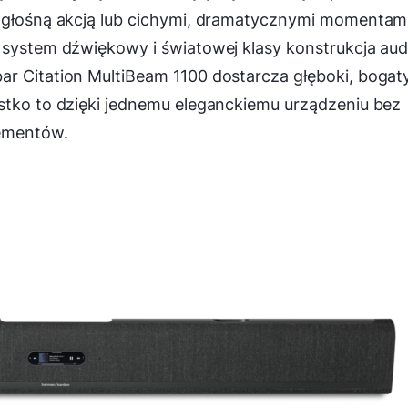
ę głośną akcją lub cichymi, dramatycznymi momentami
 system dźwiękowy i światowej klasy konstrukcja aud
ar Citation MultiBeam 1100 dostarcza głęboki, bogat
ystko to dzięki jednemu eleganckiemu urządzeniu bez
ementów.