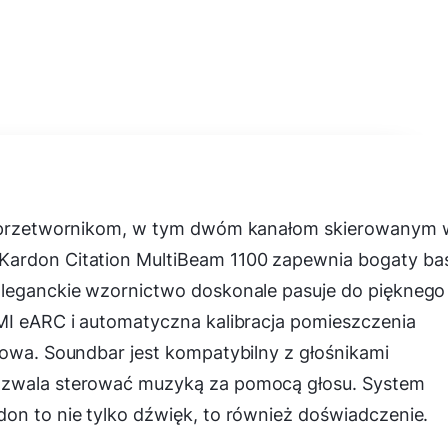
tu przetwornikom, w tym dwóm kanałom skierowanym 
Kardon Citation MultiBeam 1100 zapewnia bogaty bas
Eleganckie wzornictwo doskonale pasuje do pięknego
DMI eARC i automatyczna kalibracja pomieszczenia
mowa. Soundbar jest kompatybilny z głośnikami
ozwala sterować muzyką za pomocą głosu. System
on to nie tylko dźwięk, to również doświadczenie.