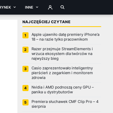
RYNEK
INNE
ZALOGUJ
NAJCZĘŚCIEJ CZYTANE
Apple ujawniło datę premiery iPhone’a
18 – na razie tylko pracownikom
Razer przejmuje StreamElements i
wrzuca ekosystem dla twórców na
najwyższy bieg
Casio zaprezentowało inteligentny
pierścień z zegarkiem i monitorem
zdrowia
Nvidia i AMD podnoszą ceny GPU –
panika u dystrybutorów
Premiera słuchawek CMF Clip Pro – 4
sierpnia