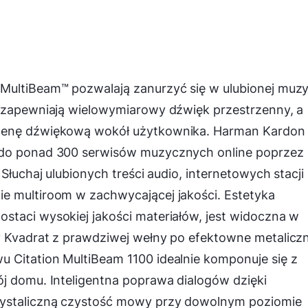
MultiBeam™ pozwalają zanurzyć się w ulubionej muzy
ę zapewniają wielowymiarowy dźwięk przestrzenny, a
scenę dźwiękową wokół użytkownika. Harman Kardon
 do ponad 300 serwisów muzycznych online poprzez
Słuchaj ulubionych treści audio, internetowych stacji
e multiroom w zachwycającej jakości. Estetyka
staci wysokiej jakości materiałów, jest widoczna w
y Kvadrat z prawdziwej wełny po efektowne metalicz
 Citation MultiBeam 1100 idealnie komponuje się z
ój domu. Inteligentna poprawa dialogów dzięki
rystaliczną czystość mowy przy dowolnym poziomie