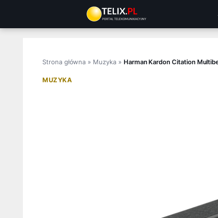
Przejdź
do
treści
Strona główna
»
Muzyka
»
Harman Kardon Citation Multib
MUZYKA