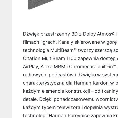
Dźwięk przestrzenny 3D z Dolby Atmos® i 
filmach i grach. Kanały skierowane w gór
technologia MultiBeam™ tworzy szerszą 
Citation MultiBeam 1100 zapewnia dostęp
AirPlay, Alexa MRM i Chromecast built-in™. 
radiowych, podcastów i dźwięku w systemi
charakterystyczna dla Harman Kardon w po
każdym elemencie konstrukcji – od tkanin
detale. Dzięki ponadczasowemu wzornictwu
każdym typem telewizora i dopełnia wystr
technologii Harman PureVoice zapewnia k