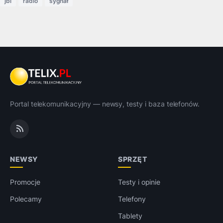
jbl
radio
sygnał
Portal telekomunikacyjny — newsy, testy i baza telefonów.
NEWSY
SPRZĘT
Promocje
Testy i opinie
Polecamy
Telefony
Tablety