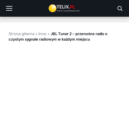
Przejdź
do
treści
Strona główna
»
Inne
»
JBL Tuner 2 – przenośne radio o
czystym sygnale radiowym w każdym miejscu