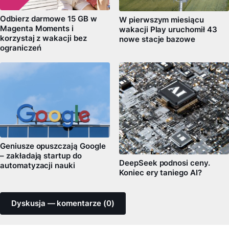
Odbierz darmowe 15 GB w
W pierwszym miesiącu
Magenta Moments i
wakacji Play uruchomił 43
korzystaj z wakacji bez
nowe stacje bazowe
ograniczeń
Geniusze opuszczają Google
– zakładają startup do
DeepSeek podnosi ceny.
automatyzacji nauki
Koniec ery taniego AI?
Dyskusja — komentarze (0)