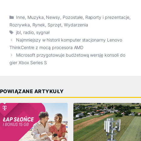
Kategorie
Inne
,
Muzyka
,
Newsy
,
Pozostałe
,
Raporty i prezentacje
,
Rozrywka
,
Rynek
,
Sprzęt
,
Wydarzenia
Tagi
jbl
,
radio
,
sygnał
Najmniejszy w historii komputer stacjonarny Lenovo
ThinkCentre z mocą procesora AMD
Microsoft przygotowuje budżetową wersję konsoli do
gier Xbox Series S
POWIĄZANE ARTYKUŁY